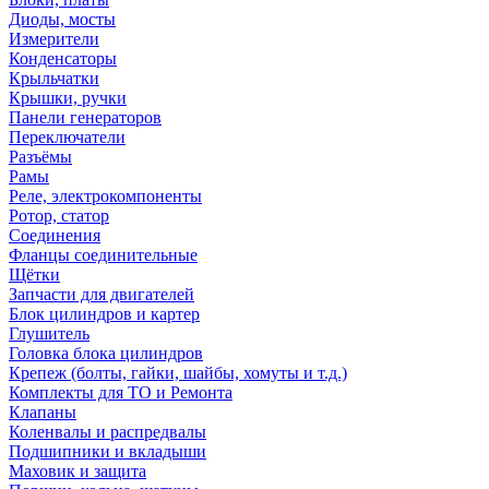
Диоды, мосты
Измерители
Конденсаторы
Крыльчатки
Крышки, ручки
Панели генераторов
Переключатели
Разъёмы
Рамы
Реле, электрокомпоненты
Ротор, статор
Соединения
Фланцы соединительные
Щётки
Запчасти для двигателей
Блок цилиндров и картер
Глушитель
Головка блока цилиндров
Крепеж (болты, гайки, шайбы, хомуты и т.д.)
Комплекты для ТО и Ремонта
Клапаны
Коленвалы и распредвалы
Подшипники и вкладыши
Маховик и защита