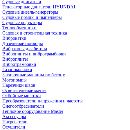
Судовые двигатели
Генераторные двигатели HYUNDAI
Судовые дизель-генераторы
Судовые помпы и импеллеры
Судовые редукторы
Теплообменники
Садовая и строительная техника
Виброкатки
Дизельные приводы
Вибраторы для бетона
Виброплиты и вибротрамбовки
Виброплиты
Вибротрамбовки
Газонокосилки
Затирочные машины по бетону
Мотопомпы
Нарезчики швов
Осветительные мачты
Отбойные молотки
Преобразователи напряжения и частоты
Снегоотбрасыватели
Тепловое оборудование Master
Аксессуары
Нагреватели
Осушители