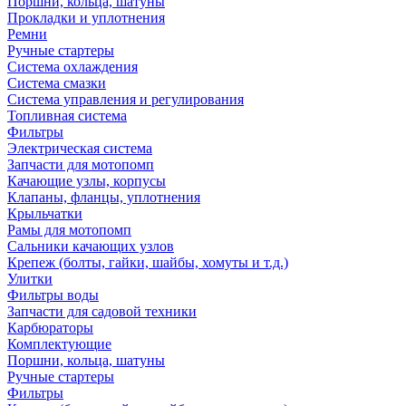
Поршни, кольца, шатуны
Прокладки и уплотнения
Ремни
Ручные стартеры
Система охлаждения
Система смазки
Система управления и регулирования
Топливная система
Фильтры
Электрическая система
Запчасти для мотопомп
Качающие узлы, корпусы
Клапаны, фланцы, уплотнения
Крыльчатки
Рамы для мотопомп
Сальники качающих узлов
Крепеж (болты, гайки, шайбы, хомуты и т.д.)
Улитки
Фильтры воды
Запчасти для садовой техники
Карбюраторы
Комплектующие
Поршни, кольца, шатуны
Ручные стартеры
Фильтры