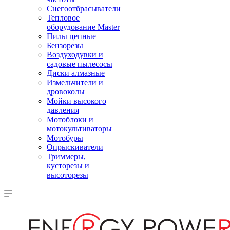
Снегоотбрасыватели
Тепловое
оборудование Master
Пилы цепные
Бензорезы
Воздуходувки и
садовые пылесосы
Диски алмазные
Измельчители и
дровоколы
Мойки высокого
давления
Мотоблоки и
мотокультиваторы
Мотобуры
Опрыскиватели
Триммеры,
кусторезы и
высоторезы