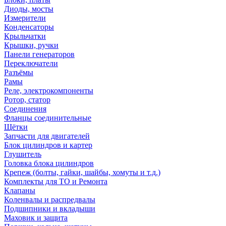
Диоды, мосты
Измерители
Конденсаторы
Крыльчатки
Крышки, ручки
Панели генераторов
Переключатели
Разъёмы
Рамы
Реле, электрокомпоненты
Ротор, статор
Соединения
Фланцы соединительные
Щётки
Запчасти для двигателей
Блок цилиндров и картер
Глушитель
Головка блока цилиндров
Крепеж (болты, гайки, шайбы, хомуты и т.д.)
Комплекты для ТО и Ремонта
Клапаны
Коленвалы и распредвалы
Подшипники и вкладыши
Маховик и защита