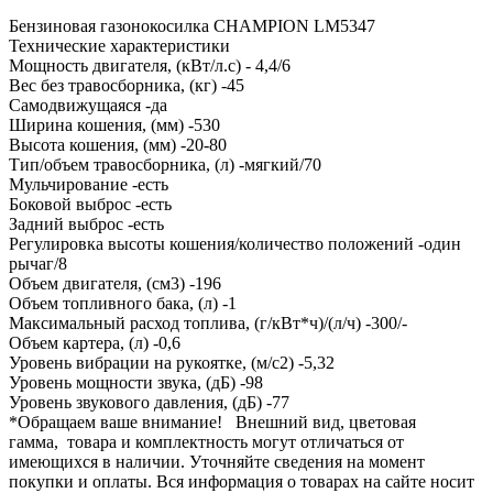
Бензиновая газонокосилка CHAMPION LM5347
Технические характеристики
Мощность двигателя, (кВт/л.с) - 4,4/6
Вес без травосборника, (кг) -45
Самодвижущаяся -да
Ширина кошения, (мм) -530
Высота кошения, (мм) -20-80
Тип/объем травосборника, (л) -мягкий/70
Мульчирование -есть
Боковой выброс -есть
Задний выброс -есть
Регулировка высоты кошения/количество положений -один
рычаг/8
Объем двигателя, (см3) -196
Объем топливного бака, (л) -1
Максимальный расход топлива, (г/кВт*ч)/(л/ч) -300/-
Объем картера, (л) -0,6
Уровень вибрации на рукоятке, (м/с2) -5,32
Уровень мощности звука, (дБ) -98
Уровень звукового давления, (дБ) -77
*Обращаем ваше внимание! Внешний вид, цветовая
гамма, товара и комплектность могут отличаться от
имеющихся в наличии. Уточняйте сведения на момент
покупки и оплаты. Вся информация о товарах на сайте носит