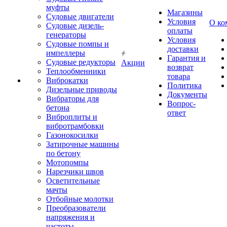
муфты
Магазины
Судовые двигатели
Условия
О ко
Судовые дизель-
оплаты
генераторы
Условия
Судовые помпы и
доставки
импеллеры
Гарантия и
Судовые редукторы
Акции
возврат
Теплообменники
товара
Виброкатки
Политика
Дизельные приводы
Документы
Вибраторы для
Вопрос-
бетона
ответ
Виброплиты и
вибротрамбовки
Газонокосилки
Затирочные машины
по бетону
Мотопомпы
Нарезчики швов
Осветительные
мачты
Отбойные молотки
Преобразователи
напряжения и
частоты