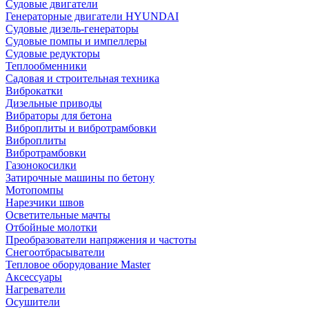
Судовые двигатели
Генераторные двигатели HYUNDAI
Судовые дизель-генераторы
Судовые помпы и импеллеры
Судовые редукторы
Теплообменники
Садовая и строительная техника
Виброкатки
Дизельные приводы
Вибраторы для бетона
Виброплиты и вибротрамбовки
Виброплиты
Вибротрамбовки
Газонокосилки
Затирочные машины по бетону
Мотопомпы
Нарезчики швов
Осветительные мачты
Отбойные молотки
Преобразователи напряжения и частоты
Снегоотбрасыватели
Тепловое оборудование Master
Аксессуары
Нагреватели
Осушители