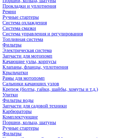
Поршни, кольца, шатуны
Прокладки и уплотнения
Ремни
Ручные стартеры
Система охлаждения
Система смазки
Система управления и регулирования
Топливная система
Фильтры
Электрическая система
Запчасти для мотопомп
Качающие узлы, корпусы
Клапаны, фланцы, уплотнения
Крыльчатки
Рамы для мотопомп
Сальники качающих узлов
Крепеж (болты, гайки, шайбы, хомуты и т.д.)
Улитки
Фильтры воды
Запчасти для садовой техники
Карбюраторы
Комплектующие
Поршни, кольца, шатуны
Ручные стартеры
Фильтры