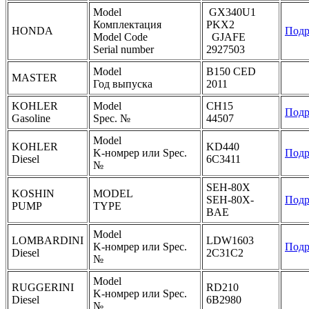
Model
GX340U1
Комплектация
PKX2
HONDA
Подр
Model Code
GJAFE
Serial number
2927503
Model
B150 CED
MASTER
Год выпуска
2011
KOHLER
Model
CH15
Подр
Gasoline
Spec. №
44507
Model
KOHLER
KD440
K-номрер или Spec.
Подр
Diesel
6C3411
№
SEH-80X
KOSHIN
MODEL
SEH-80X-
Подр
PUMP
TYPE
BAE
Model
LOMBARDINI
LDW1603
K-номрер или Spec.
Подр
Diesel
2C31C2
№
Model
RUGGERINI
RD210
K-номрер или Spec.
Diesel
6B2980
№