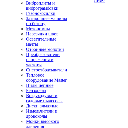
ответ
Виброплиты и
вибротрамбовки
Газонокосилки
Затирочные машины
по бетону
Мотопомпы
Нарезчики швов
Осветительные
мачты
Отбойные молотки
Преобразователи
напряжения и
частоты
Снегоотбрасыватели
Тепловое
оборудование Master
Пилы цепные
Бензорезы
Воздуходувки и
садовые пылесосы
Диски алмазные
Измельчители и
дровоколы
Мойки высокого
давления