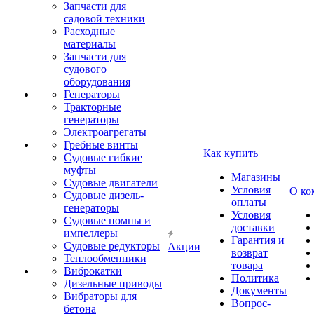
Запчасти для
садовой техники
Расходные
материалы
Запчасти для
судового
оборудования
Генераторы
Тракторные
генераторы
Электроагрегаты
Гребные винты
Как купить
Судовые гибкие
муфты
Магазины
Судовые двигатели
Условия
О ко
Судовые дизель-
оплаты
генераторы
Условия
Судовые помпы и
доставки
импеллеры
Гарантия и
Судовые редукторы
Акции
возврат
Теплообменники
товара
Виброкатки
Политика
Дизельные приводы
Документы
Вибраторы для
Вопрос-
бетона