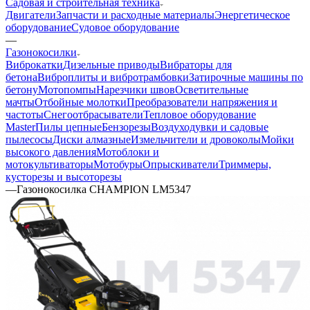
Садовая и строительная техника
Двигатели
Запчасти и расходные материалы
Энергетическое
оборудование
Судовое оборудование
—
Газонокосилки
Виброкатки
Дизельные приводы
Вибраторы для
бетона
Виброплиты и вибротрамбовки
Затирочные машины по
бетону
Мотопомпы
Нарезчики швов
Осветительные
мачты
Отбойные молотки
Преобразователи напряжения и
частоты
Снегоотбрасыватели
Тепловое оборудование
Master
Пилы цепные
Бензорезы
Воздуходувки и садовые
пылесосы
Диски алмазные
Измельчители и дровоколы
Мойки
высокого давления
Мотоблоки и
мотокультиваторы
Мотобуры
Опрыскиватели
Триммеры,
кусторезы и высоторезы
—
Газонокосилка CHAMPION LM5347