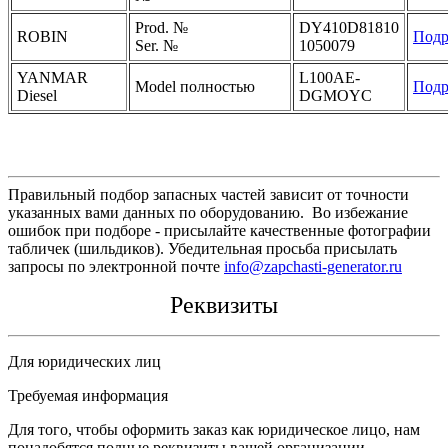
Prod. №
DY410D81810
ROBIN
Подр
Ser. №
1050079
YANMAR
L100AE-
Model полностью
Подр
Diesel
DGMOYC
Правильный подбор запасных частей зависит от точности
указанных вами данных по оборудованию. Во избежание
ошибок при подборе - присылайте качественные фотографии
табличек (шильдиков). Убедительная просьба присылать
запросы по электронной почте
info@zapchasti-generator.ru
Реквизиты
Для юридических лиц
Требуемая информация
Для того, чтобы оформить заказ как юридическое лицо, нам
понадобятся полные реквизиты вашей организации.