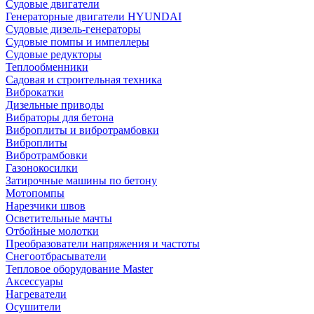
Судовые двигатели
Генераторные двигатели HYUNDAI
Судовые дизель-генераторы
Судовые помпы и импеллеры
Судовые редукторы
Теплообменники
Садовая и строительная техника
Виброкатки
Дизельные приводы
Вибраторы для бетона
Виброплиты и вибротрамбовки
Виброплиты
Вибротрамбовки
Газонокосилки
Затирочные машины по бетону
Мотопомпы
Нарезчики швов
Осветительные мачты
Отбойные молотки
Преобразователи напряжения и частоты
Снегоотбрасыватели
Тепловое оборудование Master
Аксессуары
Нагреватели
Осушители