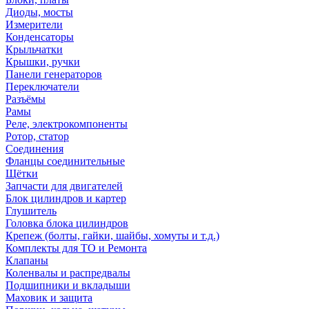
Диоды, мосты
Измерители
Конденсаторы
Крыльчатки
Крышки, ручки
Панели генераторов
Переключатели
Разъёмы
Рамы
Реле, электрокомпоненты
Ротор, статор
Соединения
Фланцы соединительные
Щётки
Запчасти для двигателей
Блок цилиндров и картер
Глушитель
Головка блока цилиндров
Крепеж (болты, гайки, шайбы, хомуты и т.д.)
Комплекты для ТО и Ремонта
Клапаны
Коленвалы и распредвалы
Подшипники и вкладыши
Маховик и защита