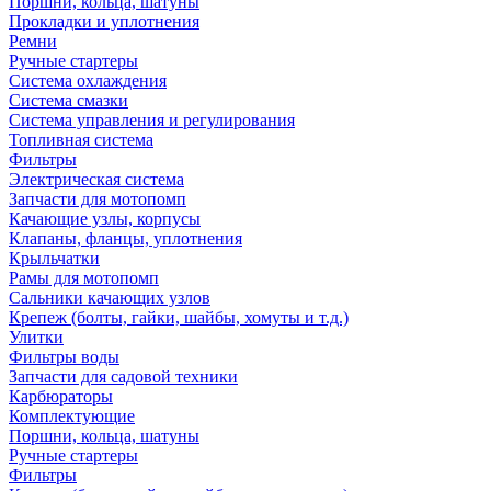
Поршни, кольца, шатуны
Прокладки и уплотнения
Ремни
Ручные стартеры
Система охлаждения
Система смазки
Система управления и регулирования
Топливная система
Фильтры
Электрическая система
Запчасти для мотопомп
Качающие узлы, корпусы
Клапаны, фланцы, уплотнения
Крыльчатки
Рамы для мотопомп
Сальники качающих узлов
Крепеж (болты, гайки, шайбы, хомуты и т.д.)
Улитки
Фильтры воды
Запчасти для садовой техники
Карбюраторы
Комплектующие
Поршни, кольца, шатуны
Ручные стартеры
Фильтры