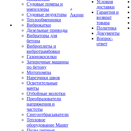
Условия
Судовые помпы и
доставки
импеллеры
Гарантия и
Судовые редукторы
Акции
возврат
Теплообменники
товара
Виброкатки
Политика
Дизельные приводы
Документы
Вибраторы для
Вопрос-
бетона
ответ
Виброплиты и
вибротрамбовки
Газонокосилки
Затирочные машины
по бетону
Мотопомпы
Нарезчики швов
Осветительные
мачты
Отбойные молотки
Преобразователи
напряжения и
частоты
Снегоотбрасыватели
Тепловое
оборудование Master
Пилы цепные