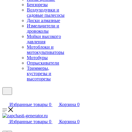
Бензорезы
Воздуходувки и
садовые пылесосы
Диски алмазные
Измельчители и
дровоколы
Мойки высокого
давления
Мотоблоки и
мотокультиваторы
Мотобуры
Опрыскиватели
Триммеры,
кусторезы и
высоторезы
Избранные товары
0
Корзина
0
Избранные товары
0
Корзина
0