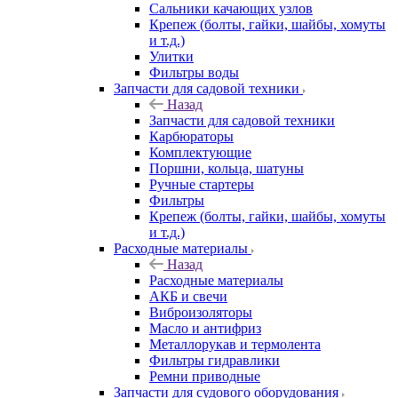
Сальники качающих узлов
Крепеж (болты, гайки, шайбы, хомуты
и т.д.)
Улитки
Фильтры воды
Запчасти для садовой техники
Назад
Запчасти для садовой техники
Карбюраторы
Комплектующие
Поршни, кольца, шатуны
Ручные стартеры
Фильтры
Крепеж (болты, гайки, шайбы, хомуты
и т.д.)
Расходные материалы
Назад
Расходные материалы
АКБ и свечи
Виброизоляторы
Масло и антифриз
Металлорукав и термолента
Фильтры гидравлики
Ремни приводные
Запчасти для судового оборудования