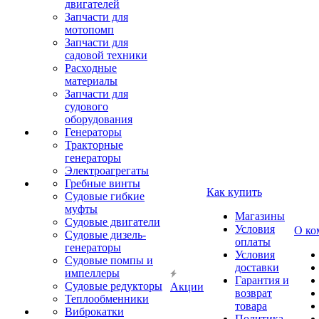
двигателей
Запчасти для
мотопомп
Запчасти для
садовой техники
Расходные
материалы
Запчасти для
судового
оборудования
Генераторы
Тракторные
генераторы
Электроагрегаты
Гребные винты
Как купить
Судовые гибкие
муфты
Магазины
Судовые двигатели
Условия
О ко
Судовые дизель-
оплаты
генераторы
Условия
Судовые помпы и
доставки
импеллеры
Гарантия и
Судовые редукторы
Акции
возврат
Теплообменники
товара
Виброкатки
Политика