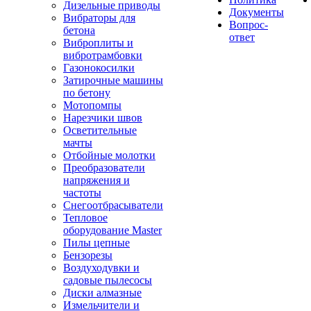
Дизельные приводы
Документы
Вибраторы для
Вопрос-
бетона
ответ
Виброплиты и
вибротрамбовки
Газонокосилки
Затирочные машины
по бетону
Мотопомпы
Нарезчики швов
Осветительные
мачты
Отбойные молотки
Преобразователи
напряжения и
частоты
Снегоотбрасыватели
Тепловое
оборудование Master
Пилы цепные
Бензорезы
Воздуходувки и
садовые пылесосы
Диски алмазные
Измельчители и