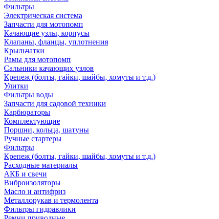
Фильтры
Электрическая система
Запчасти для мотопомп
Качающие узлы, корпусы
Клапаны, фланцы, уплотнения
Крыльчатки
Рамы для мотопомп
Сальники качающих узлов
Крепеж (болты, гайки, шайбы, хомуты и т.д.)
Улитки
Фильтры воды
Запчасти для садовой техники
Карбюраторы
Комплектующие
Поршни, кольца, шатуны
Ручные стартеры
Фильтры
Крепеж (болты, гайки, шайбы, хомуты и т.д.)
Расходные материалы
АКБ и свечи
Виброизоляторы
Масло и антифриз
Металлорукав и термолента
Фильтры гидравлики
Ремни приводные