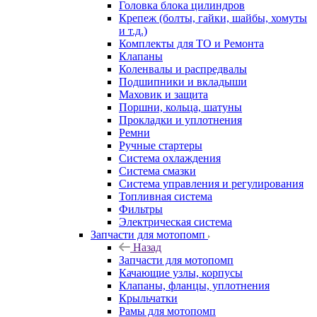
Головка блока цилиндров
Крепеж (болты, гайки, шайбы, хомуты
и т.д.)
Комплекты для ТО и Ремонта
Клапаны
Коленвалы и распредвалы
Подшипники и вкладыши
Маховик и защита
Поршни, кольца, шатуны
Прокладки и уплотнения
Ремни
Ручные стартеры
Система охлаждения
Система смазки
Система управления и регулирования
Топливная система
Фильтры
Электрическая система
Запчасти для мотопомп
Назад
Запчасти для мотопомп
Качающие узлы, корпусы
Клапаны, фланцы, уплотнения
Крыльчатки
Рамы для мотопомп