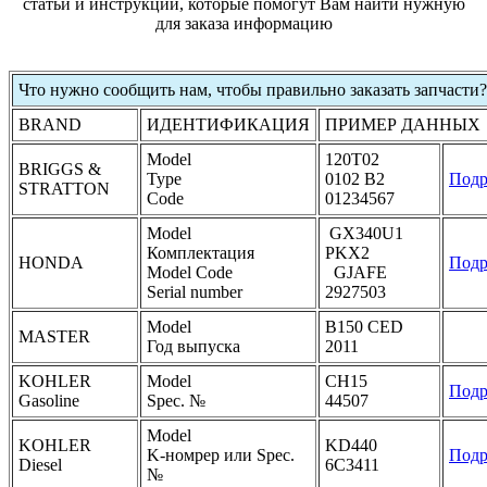
статьи и инструкции, которые помогут Вам найти нужную
для заказа информацию
Что нужно сообщить нам, чтобы правильно заказать запчасти?
BRAND
ИДЕНТИФИКАЦИЯ
ПРИМЕР ДАННЫХ
Model
120T02
BRIGGS &
Type
0102 B2
Подр
STRATTON
Code
01234567
Model
GX340U1
Комплектация
PKX2
HONDA
Подр
Model Code
GJAFE
Serial number
2927503
Model
B150 CED
MASTER
Год выпуска
2011
KOHLER
Model
CH15
Подр
Gasoline
Spec. №
44507
Model
KOHLER
KD440
K-номрер или Spec.
Подр
Diesel
6C3411
№