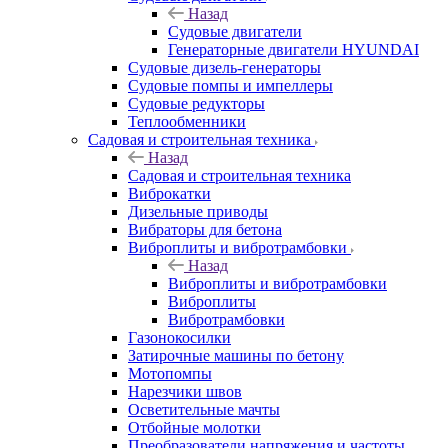
Назад
Судовые двигатели
Генераторные двигатели HYUNDAI
Судовые дизель-генераторы
Судовые помпы и импеллеры
Судовые редукторы
Теплообменники
Садовая и строительная техника
Назад
Садовая и строительная техника
Виброкатки
Дизельные приводы
Вибраторы для бетона
Виброплиты и вибротрамбовки
Назад
Виброплиты и вибротрамбовки
Виброплиты
Вибротрамбовки
Газонокосилки
Затирочные машины по бетону
Мотопомпы
Нарезчики швов
Осветительные мачты
Отбойные молотки
Преобразователи напряжения и частоты