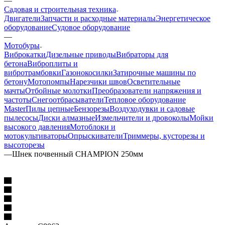
—
Садовая и строительная техника
Двигатели
Запчасти и расходные материалы
Энергетическое
оборудование
Судовое оборудование
—
Мотобуры
Виброкатки
Дизельные приводы
Вибраторы для
бетона
Виброплиты и
вибротрамбовки
Газонокосилки
Затирочные машины по
бетону
Мотопомпы
Нарезчики швов
Осветительные
мачты
Отбойные молотки
Преобразователи напряжения и
частоты
Снегоотбрасыватели
Тепловое оборудование
Master
Пилы цепные
Бензорезы
Воздуходувки и садовые
пылесосы
Диски алмазные
Измельчители и дровоколы
Мойки
высокого давления
Мотоблоки и
мотокультиваторы
Опрыскиватели
Триммеры, кусторезы и
высоторезы
—
Шнек почвенный CHAMPION 250мм