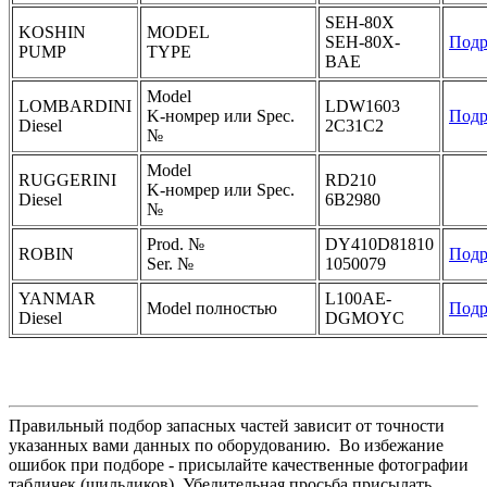
SEH-80X
KOSHIN
MODEL
SEH-80X-
Подр
PUMP
TYPE
BAE
Model
LOMBARDINI
LDW1603
K-номрер или Spec.
Подр
Diesel
2C31C2
№
Model
RUGGERINI
RD210
K-номрер или Spec.
Diesel
6B2980
№
Prod. №
DY410D81810
ROBIN
Подр
Ser. №
1050079
YANMAR
L100AE-
Model полностью
Подр
Diesel
DGMOYC
Правильный подбор запасных частей зависит от точности
указанных вами данных по оборудованию. Во избежание
ошибок при подборе - присылайте качественные фотографии
табличек (шильдиков). Убедительная просьба присылать