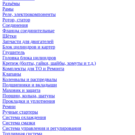
Разъёмы
Рамы
Реле, электрокомпоненты
Ротор, статор
Соединения
Фланцы соединительные
Щётки
Запчасти для двигателей
Блок цилиндров и картер
Глушитель
Головка блока цилиндров
Крепеж (болты, гайки, шайбы, хомуты и т.д.)
Комплекты для ТО и Ремонта
Клапаны
Коленвалы и распредвалы
Подшипники и вкладыши
Маховик и защита
Поршни, кольца, шатуны
Прокладки и уплотнения
Ремни
Ручные стартеры
Система охлаждения
Система смазки
Система управления и регулирования
Топливная система