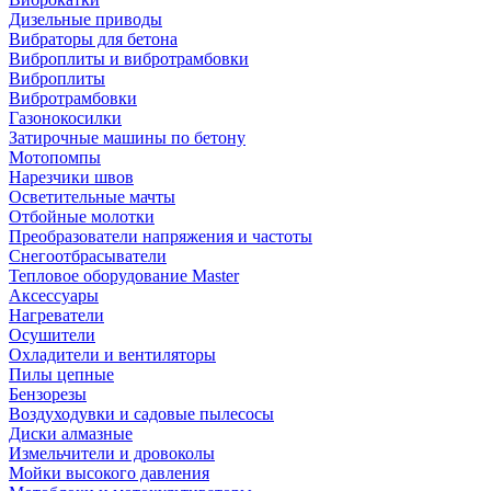
Дизельные приводы
Вибраторы для бетона
Виброплиты и вибротрамбовки
Виброплиты
Вибротрамбовки
Газонокосилки
Затирочные машины по бетону
Мотопомпы
Нарезчики швов
Осветительные мачты
Отбойные молотки
Преобразователи напряжения и частоты
Снегоотбрасыватели
Тепловое оборудование Master
Аксессуары
Нагреватели
Осушители
Охладители и вентиляторы
Пилы цепные
Бензорезы
Воздуходувки и садовые пылесосы
Диски алмазные
Измельчители и дровоколы
Мойки высокого давления