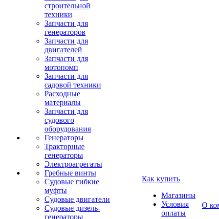
строительной
техники
Запчасти для
генераторов
Запчасти для
двигателей
Запчасти для
мотопомп
Запчасти для
садовой техники
Расходные
материалы
Запчасти для
судового
оборудования
Генераторы
Тракторные
генераторы
Электроагрегаты
Гребные винты
Как купить
Судовые гибкие
муфты
Магазины
Судовые двигатели
Условия
О ко
Судовые дизель-
оплаты
генераторы