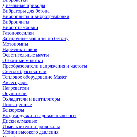
Дизельные приводы
Вибраторы для бетона
Виброплиты и вибротрамбовки
Виброплиты
Вибротрамбовки
Газонокосилки
Затирочные машины по бетону
Мотопомпы
Нарезчики швов
Осветительные мачты
Отбойные молотки
Преобразователи напряжения и частоты
Снегоотбрасыватели
Тепловое оборудование Master
Аксессуары
Нагреватели
Осушители
Охладители и вентиляторы
Пилы цепные
Бензорезы
Воздуходувки и садовые пылесосы
Диски алмазные
Измельчители и дровоколы
Мойки высокого давления