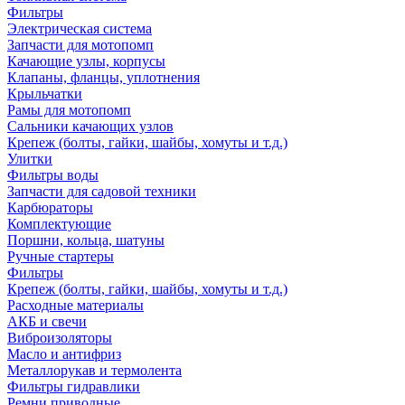
Фильтры
Электрическая система
Запчасти для мотопомп
Качающие узлы, корпусы
Клапаны, фланцы, уплотнения
Крыльчатки
Рамы для мотопомп
Сальники качающих узлов
Крепеж (болты, гайки, шайбы, хомуты и т.д.)
Улитки
Фильтры воды
Запчасти для садовой техники
Карбюраторы
Комплектующие
Поршни, кольца, шатуны
Ручные стартеры
Фильтры
Крепеж (болты, гайки, шайбы, хомуты и т.д.)
Расходные материалы
АКБ и свечи
Виброизоляторы
Масло и антифриз
Металлорукав и термолента
Фильтры гидравлики
Ремни приводные