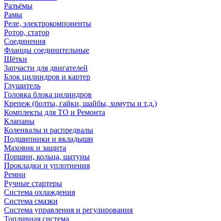
Разъёмы
Рамы
Реле, электрокомпоненты
Ротор, статор
Соединения
Фланцы соединительные
Щётки
Запчасти для двигателей
Блок цилиндров и картер
Глушитель
Головка блока цилиндров
Крепеж (болты, гайки, шайбы, хомуты и т.д.)
Комплекты для ТО и Ремонта
Клапаны
Коленвалы и распредвалы
Подшипники и вкладыши
Маховик и защита
Поршни, кольца, шатуны
Прокладки и уплотнения
Ремни
Ручные стартеры
Система охлаждения
Система смазки
Система управления и регулирования
Топливная система