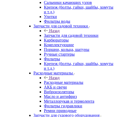
Сальники качающих узлов
Крепеж (болты, гайки, шайбы, хомуты
и т.д.)
Улитки
Фильтры воды
Запчасти для садовой техники
Назад
Запчасти для садовой техники
Карбюраторы
Комплектующие
Поршни, кольца, шатуны
Ручные стартеры
Фильтры
Крепеж (болты, гайки, шайбы, хомуты
и т.д.)
Расходные материалы
Назад
Расходные материалы
АКБ и свечи
Виброизоляторы
Масло и антифриз
Металлорукав и термолента
Фильтры гидравлики
Ремни приводные
Запчасти для судового оборудования