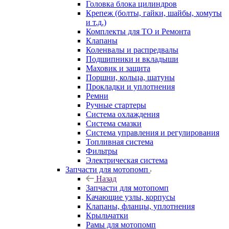
Головка блока цилиндров
Крепеж (болты, гайки, шайбы, хомуты
и т.д.)
Комплекты для ТО и Ремонта
Клапаны
Коленвалы и распредвалы
Подшипники и вкладыши
Маховик и защита
Поршни, кольца, шатуны
Прокладки и уплотнения
Ремни
Ручные стартеры
Система охлаждения
Система смазки
Система управления и регулирования
Топливная система
Фильтры
Электрическая система
Запчасти для мотопомп
Назад
Запчасти для мотопомп
Качающие узлы, корпусы
Клапаны, фланцы, уплотнения
Крыльчатки
Рамы для мотопомп