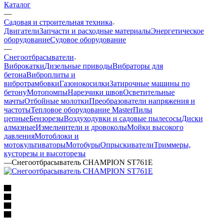
Каталог
—
Садовая и строительная техника
Двигатели
Запчасти и расходные материалы
Энергетическое
оборудование
Судовое оборудование
—
Снегоотбрасыватели
Виброкатки
Дизельные приводы
Вибраторы для
бетона
Виброплиты и
вибротрамбовки
Газонокосилки
Затирочные машины по
бетону
Мотопомпы
Нарезчики швов
Осветительные
мачты
Отбойные молотки
Преобразователи напряжения и
частоты
Тепловое оборудование Master
Пилы
цепные
Бензорезы
Воздуходувки и садовые пылесосы
Диски
алмазные
Измельчители и дровоколы
Мойки высокого
давления
Мотоблоки и
мотокультиваторы
Мотобуры
Опрыскиватели
Триммеры,
кусторезы и высоторезы
—
Снегоотбрасыватель CHAMPION ST761E