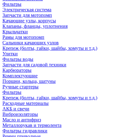
Фильтры
Электрическая система
Запчасти для мотопомп
Качающие узлы, корпусы
Клапаны, фланцы, уплотнения
Крыльчатки
Рамы для мотопомп
Сальники качающих узлов
Крепеж (болты, гайки, шайбы, хомуты и т.д.)
Улитки
Фильтры воды
Запчасти для садовой техники
Карбюраторы
Комплектующие
Поршни, кольца, шатуны
Ручные стартеры
Фильтры
Крепеж (болты, гайки, шайбы, хомуты и т.д.)
Расходные материалы
АКБ и свечи
Виброизоляторы
Масло и антифриз
Металлорукав и термолента
Фильтры гидравлики
Ремни приводные