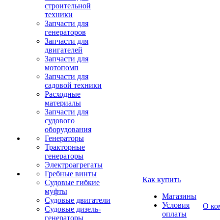
строительной
техники
Запчасти для
генераторов
Запчасти для
двигателей
Запчасти для
мотопомп
Запчасти для
садовой техники
Расходные
материалы
Запчасти для
судового
оборудования
Генераторы
Тракторные
генераторы
Электроагрегаты
Гребные винты
Как купить
Судовые гибкие
муфты
Магазины
Судовые двигатели
Условия
О ко
Судовые дизель-
оплаты
генераторы