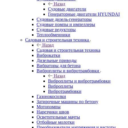
Назад
Судовые двигатели
Генераторные двигатели HYUNDAI
Судовые дизель-генераторы
Судовые помпы и импеллеры
Судовые редукторы
Теплообменники
Садовая и строительная техника
Назад
Садовая и строительная техника
Виброкатки
Дизельные приводы
Вибраторы для бетона
Виброплиты и вибротрамбовки
Назад
Виброплиты и вибротрамбовки
Виброплиты
Вибротрамбовки
Газонокосилки
Затирочные машины по бетону
Мотопомпы
Нарезчики швов
Осветительные мачты
Отбойные молотки
Преобразователи напряжения и частоты