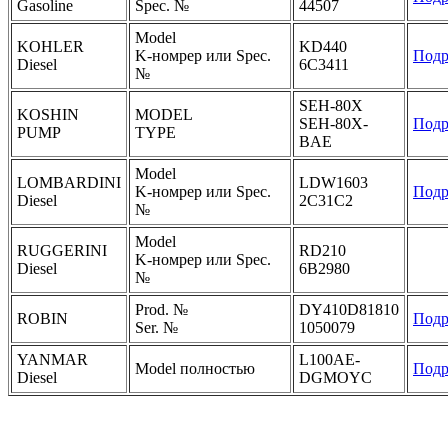
Gasoline
Spec. №
44507
Model
KOHLER
KD440
K-номрер или Spec.
Подр
Diesel
6C3411
№
SEH-80X
KOSHIN
MODEL
SEH-80X-
Подр
PUMP
TYPE
BAE
Model
LOMBARDINI
LDW1603
K-номрер или Spec.
Подр
Diesel
2C31C2
№
Model
RUGGERINI
RD210
K-номрер или Spec.
Diesel
6B2980
№
Prod. №
DY410D81810
ROBIN
Подр
Ser. №
1050079
YANMAR
L100AE-
Model полностью
Подр
Diesel
DGMOYC