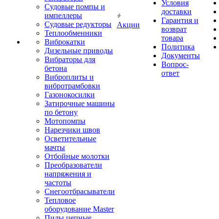
Условия
Судовые помпы и
доставки
импеллеры
Гарантия и
Судовые редукторы
Акции
возврат
Теплообменники
товара
Виброкатки
Политика
Дизельные приводы
Документы
Вибраторы для
Вопрос-
бетона
ответ
Виброплиты и
вибротрамбовки
Газонокосилки
Затирочные машины
по бетону
Мотопомпы
Нарезчики швов
Осветительные
мачты
Отбойные молотки
Преобразователи
напряжения и
частоты
Снегоотбрасыватели
Тепловое
оборудование Master
Пилы цепные