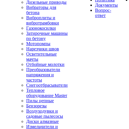
Дизельные приводы
Документы
Вибраторы для
Вопрос-
бетона
ответ
Виброплиты и
вибротрамбовки
Газонокосилки
Затирочные машины
по бетону
Мотопомпы
Нарезчики швов
Осветительные
мачты
Отбойные молотки
Преобразователи
напряжения и
частоты
Снегоотбрасыватели
Тепловое
оборудование Master
Пилы цепные
Бензорезы
Воздуходувки и
садовые пылесосы
Диски алмазные
Измельчители и