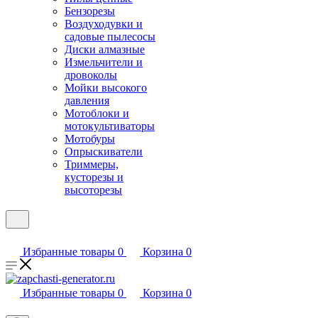
Бензорезы
Воздуходувки и
садовые пылесосы
Диски алмазные
Измельчители и
дровоколы
Мойки высокого
давления
Мотоблоки и
мотокультиваторы
Мотобуры
Опрыскиватели
Триммеры,
кусторезы и
высоторезы
Избранные товары
0
Корзина
0
Избранные товары
0
Корзина
0