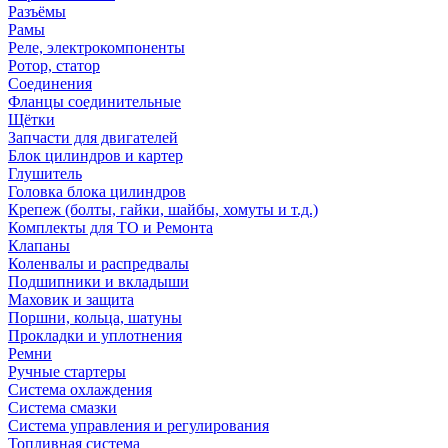
Разъёмы
Рамы
Реле, электрокомпоненты
Ротор, статор
Соединения
Фланцы соединительные
Щётки
Запчасти для двигателей
Блок цилиндров и картер
Глушитель
Головка блока цилиндров
Крепеж (болты, гайки, шайбы, хомуты и т.д.)
Комплекты для ТО и Ремонта
Клапаны
Коленвалы и распредвалы
Подшипники и вкладыши
Маховик и защита
Поршни, кольца, шатуны
Прокладки и уплотнения
Ремни
Ручные стартеры
Система охлаждения
Система смазки
Система управления и регулирования
Топливная система