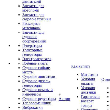
двигателей
Запчасти для
мотопомп
Запчасти для
садовой техники
Расходные
материалы
Запчасти для
судового
оборудования
Генераторы
Тракторные
генераторы
Электроагрегаты
Гребные винты
Как купить
Судовые гибкие
муфты
Магазины
Судовые двигатели
Условия
О ко
Судовые дизель-
оплаты
генераторы
Условия
Судовые помпы и
доставки
импеллеры
Гарантия и
Судовые редукторы
Акции
возврат
Теплообменники
товара
Виброкатки
Политика