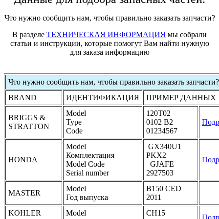
Что нужно сообщить нам, чтобы правильно заказать запчасти?
В разделе
ТЕХНИЧЕСКАЯ ИНФОРМАЦИЯ
мы собрали
статьи и инструкции, которые помогут Вам найти нужную
для заказа информацию
Что нужно сообщить нам, чтобы правильно заказать запчасти?
BRAND
ИДЕНТИФИКАЦИЯ
ПРИМЕР ДАННЫХ
Model
120T02
BRIGGS &
Type
0102 B2
Подр
STRATTON
Code
01234567
Model
GX340U1
Комплектация
PKX2
HONDA
Подр
Model Code
GJAFE
Serial number
2927503
Model
B150 CED
MASTER
Год выпуска
2011
KOHLER
Model
CH15
Подр