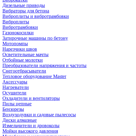
Дизельные приводы
Вибраторы для бетона
Виброплиты и вибротрамбовки
Виброплиты
Вибротрамбовки
Газонокосилки
Затирочные машины по бетону
Мотопомпы
Нарезчики швов
Осветительные мачты
Отбойные молотки
Преобразователи напряжения и частоты
Снегоотбрасыватели
Тепловое оборудование Master
Аксессуары
Нагреватели
Осушители
Охладители и вентиляторы
Пилы цепные
Бензорезы
Воздуходувки и садовые пылесосы
Диски алмазные
Измельчители и дровоколы
Мойки высокого давления