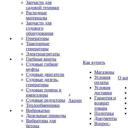
Запчасти для
садовой техники
Расходные
материалы
Запчасти для
судового
оборудования
Генераторы
Тракторные
генераторы
Электроагрегаты
Гребные винты
Как купить
Судовые гибкие
муфты
Магазины
Судовые двигатели
Условия
О ко
Судовые дизель-
оплаты
генераторы
Условия
Судовые помпы и
доставки
импеллеры
Гарантия и
Судовые редукторы
Акции
возврат
Теплообменники
товара
Виброкатки
Политика
Дизельные приводы
Документы
Вибраторы для
Вопрос-
бетона