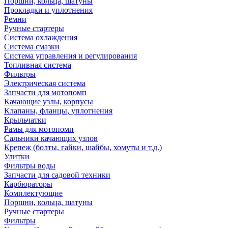
Поршни, кольца, шатуны
Прокладки и уплотнения
Ремни
Ручные стартеры
Система охлаждения
Система смазки
Система управления и регулирования
Топливная система
Фильтры
Электрическая система
Запчасти для мотопомп
Качающие узлы, корпусы
Клапаны, фланцы, уплотнения
Крыльчатки
Рамы для мотопомп
Сальники качающих узлов
Крепеж (болты, гайки, шайбы, хомуты и т.д.)
Улитки
Фильтры воды
Запчасти для садовой техники
Карбюраторы
Комплектующие
Поршни, кольца, шатуны
Ручные стартеры
Фильтры