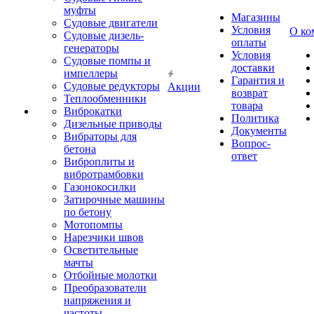
муфты
Магазины
Судовые двигатели
Условия
О ко
Судовые дизель-
оплаты
генераторы
Условия
Судовые помпы и
доставки
импеллеры
Гарантия и
Судовые редукторы
Акции
возврат
Теплообменники
товара
Виброкатки
Политика
Дизельные приводы
Документы
Вибраторы для
Вопрос-
бетона
ответ
Виброплиты и
вибротрамбовки
Газонокосилки
Затирочные машины
по бетону
Мотопомпы
Нарезчики швов
Осветительные
мачты
Отбойные молотки
Преобразователи
напряжения и
частоты