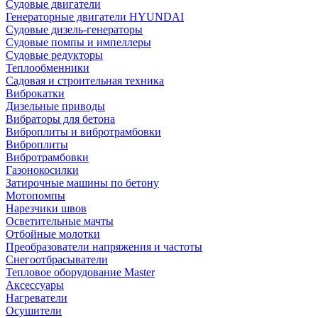
Судовые двигатели
Генераторные двигатели HYUNDAI
Судовые дизель-генераторы
Судовые помпы и импеллеры
Судовые редукторы
Теплообменники
Садовая и строительная техника
Виброкатки
Дизельные приводы
Вибраторы для бетона
Виброплиты и вибротрамбовки
Виброплиты
Вибротрамбовки
Газонокосилки
Затирочные машины по бетону
Мотопомпы
Нарезчики швов
Осветительные мачты
Отбойные молотки
Преобразователи напряжения и частоты
Снегоотбрасыватели
Тепловое оборудование Master
Аксессуары
Нагреватели
Осушители