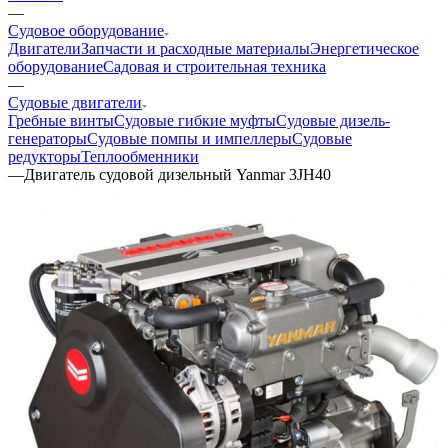
—
Судовое оборудование
Двигатели
Запчасти и расходные материалы
Энергетическое
оборудование
Садовая и строительная техника
—
Судовые двигатели
Гребные винты
Судовые гибкие муфты
Судовые дизель-
генераторы
Судовые помпы и импеллеры
Судовые
редукторы
Теплообменники
—
Двигатель судовой дизельный Yanmar 3JH40