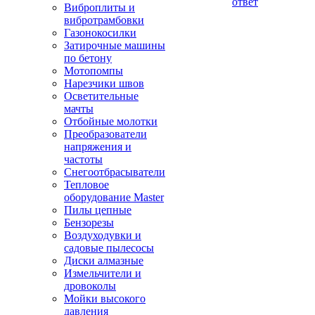
ответ
Виброплиты и
вибротрамбовки
Газонокосилки
Затирочные машины
по бетону
Мотопомпы
Нарезчики швов
Осветительные
мачты
Отбойные молотки
Преобразователи
напряжения и
частоты
Снегоотбрасыватели
Тепловое
оборудование Master
Пилы цепные
Бензорезы
Воздуходувки и
садовые пылесосы
Диски алмазные
Измельчители и
дровоколы
Мойки высокого
давления