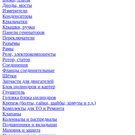
Диоды, мосты
Измерители
Конденсаторы
Крыльчатки
Крышки, ручки
Панели генераторов
Переключатели
Разъёмы
Рамы
Реле, электрокомпоненты
Ротор, статор
Соединения
Фланцы соединительные
Щётки
Запчасти для двигателей
Блок цилиндров и картер
Глушитель
Головка блока цилиндров
Крепеж (болты, гайки, шайбы, хомуты и т.д.)
Комплекты для ТО и Ремонта
Клапаны
Коленвалы и распредвалы
Подшипники и вкладыши
Маховик и защита