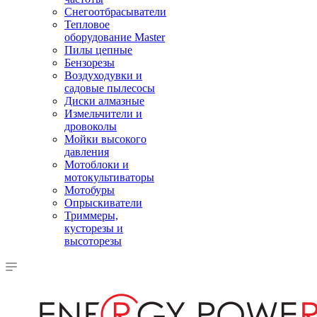
Снегоотбрасыватели
Тепловое
оборудование Master
Пилы цепные
Бензорезы
Воздуходувки и
садовые пылесосы
Диски алмазные
Измельчители и
дровоколы
Мойки высокого
давления
Мотоблоки и
мотокультиваторы
Мотобуры
Опрыскиватели
Триммеры,
кусторезы и
высоторезы