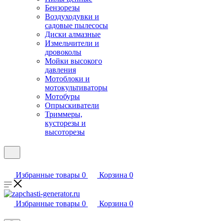
Бензорезы
Воздуходувки и
садовые пылесосы
Диски алмазные
Измельчители и
дровоколы
Мойки высокого
давления
Мотоблоки и
мотокультиваторы
Мотобуры
Опрыскиватели
Триммеры,
кусторезы и
высоторезы
Избранные товары
0
Корзина
0
Избранные товары
0
Корзина
0