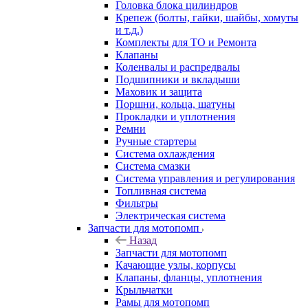
Головка блока цилиндров
Крепеж (болты, гайки, шайбы, хомуты
и т.д.)
Комплекты для ТО и Ремонта
Клапаны
Коленвалы и распредвалы
Подшипники и вкладыши
Маховик и защита
Поршни, кольца, шатуны
Прокладки и уплотнения
Ремни
Ручные стартеры
Система охлаждения
Система смазки
Система управления и регулирования
Топливная система
Фильтры
Электрическая система
Запчасти для мотопомп
Назад
Запчасти для мотопомп
Качающие узлы, корпусы
Клапаны, фланцы, уплотнения
Крыльчатки
Рамы для мотопомп