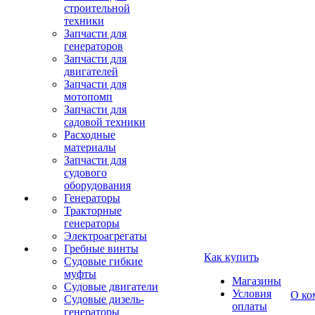
строительной
техники
Запчасти для
генераторов
Запчасти для
двигателей
Запчасти для
мотопомп
Запчасти для
садовой техники
Расходные
материалы
Запчасти для
судового
оборудования
Генераторы
Тракторные
генераторы
Электроагрегаты
Гребные винты
Как купить
Судовые гибкие
муфты
Магазины
Судовые двигатели
Условия
О ко
Судовые дизель-
оплаты
генераторы