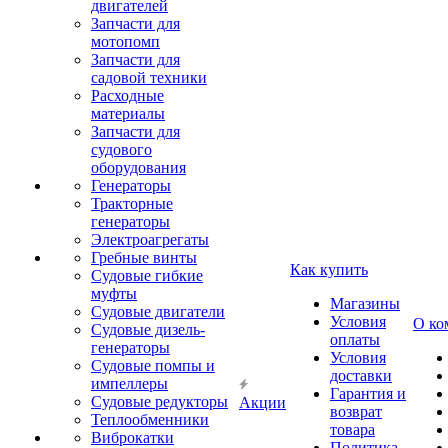
двигателей
Запчасти для
мотопомп
Запчасти для
садовой техники
Расходные
материалы
Запчасти для
судового
оборудования
Генераторы
Тракторные
генераторы
Электроагрегаты
Гребные винты
Как купить
Судовые гибкие
муфты
Магазины
Судовые двигатели
Условия
О ко
Судовые дизель-
оплаты
генераторы
Условия
Судовые помпы и
доставки
импеллеры
Гарантия и
Судовые редукторы
Акции
возврат
Теплообменники
товара
Виброкатки
Политика