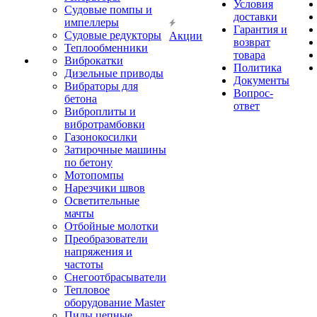
Условия
Судовые помпы и
доставки
импеллеры
Гарантия и
Судовые редукторы
Акции
возврат
Теплообменники
товара
Виброкатки
Политика
Дизельные приводы
Документы
Вибраторы для
Вопрос-
бетона
ответ
Виброплиты и
вибротрамбовки
Газонокосилки
Затирочные машины
по бетону
Мотопомпы
Нарезчики швов
Осветительные
мачты
Отбойные молотки
Преобразователи
напряжения и
частоты
Снегоотбрасыватели
Тепловое
оборудование Master
Пилы цепные