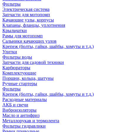
Фильтры
Электрическая система
Запчасти для мотопомп
Качающие узлы, корпусы
Клапаны, фланцы, уплотнения
Крыльчатки
Рамы для мотопомп
Сальники качающих узлов
Крепеж (болты, гайки, шайбы, хомуты и т.д.)
Улитки
Фильтры воды
Запчасти для садовой техники
Карбюраторы
Комплектующие
Поршни, кольца, шатуны
Ручные стартеры
Фильтры
Крепеж (болты, гайки, шайбы, хомуты и т.д.)
Расходные материалы
АКБ и свечи
Виброизоляторы
Масло и антифриз
Металлорукав и термолента
Фильтры гидравлики
Ремни приводные