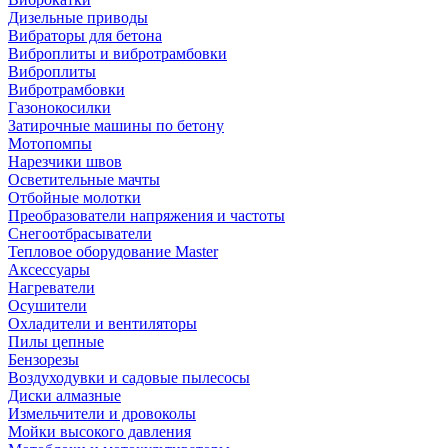
Дизельные приводы
Вибраторы для бетона
Виброплиты и вибротрамбовки
Виброплиты
Вибротрамбовки
Газонокосилки
Затирочные машины по бетону
Мотопомпы
Нарезчики швов
Осветительные мачты
Отбойные молотки
Преобразователи напряжения и частоты
Снегоотбрасыватели
Тепловое оборудование Master
Аксессуары
Нагреватели
Осушители
Охладители и вентиляторы
Пилы цепные
Бензорезы
Воздуходувки и садовые пылесосы
Диски алмазные
Измельчители и дровоколы
Мойки высокого давления