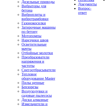
Дизельные приводы
Документы
Вибраторы для
Вопрос-
бетона
ответ
Виброплиты и
вибротрамбовки
Газонокосилки
Затирочные машины
по бетону
Мотопомпы
Нарезчики швов
Осветительные
мачты
Отбойные молотки
Преобразователи
напряжения и
частоты
Снегоотбрасыватели
Тепловое
оборудование Master
Пилы цепные
Бензорезы
Воздуходувки и
садовые пылесосы
Диски алмазные
Измельчители и