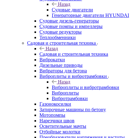
Назад
Судовые двигатели
Генераторные двигатели HYUNDAI
Судовые дизель-генераторы
Судовые помпы и импеллеры
Судовые редукторы
Теплообменники
Садовая и строительная техника
Назад
Садовая и строительная техника
Виброкатки
Дизельные приводы
Вибраторы для бетона
Виброплиты и вибротрамбовки
Назад
Виброплиты и вибротрамбовки
Виброплиты
Вибротрамбовки
Газонокосилки
Затирочные машины по бетону
Мотопомпы
Нарезчики швов
Осветительные мачты
Отбойные молотки
Преобразователи напряжения и частоты