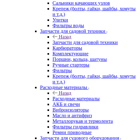
Сальники качающих узлов
Крепеж (болты, гайки, шайбы, хомуты
и т.д.)
Улитки
Фильтры воды
Запчасти для садовой техники
Назад
Запчасти для садовой техники
Карбюраторы
Комплектующие
Поршни, кольца, шатуны
Ручные стартеры
Фильтры
Крепеж (болты, гайки, шайбы, хомуты
и т.д.)
Расходные материалы
Назад
Расходные материалы
АКБ и свечи
Виброизоляторы
Масло и антифриз
Металлорукав и термолента
Фильтры гидравлики
Ремни приводные
Запчасти для судового оборудования