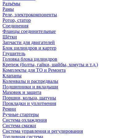
Разъёмы
Рамы
Реле, электрокомпоненты
Ротор, статор
Соединения
Фланцы соединительные
Щётки
Запчасти для двигателей
Блок цилиндров и картер
Глушитель
Головка блока цилиндров
Крепеж (болты, гайки, шайбы, хомуты и т.д.)
Комплекты для ТО и Ремонта
Клапаны
Коленвалы и распредвалы
Подшипники и вкладыши
Маховик и защита
Поршни, кольца, шатуны
Прокладки и уплотнения
Ремни
Ручные стартеры
Система охлаждения
Система смазки
Система управления и регулирования
Топливная система