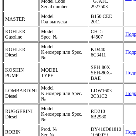
Model Code
GJAFE
Serial number
2927503
Model
B150 CED
MASTER
Год выпуска
2011
KOHLER
Model
CH15
Подр
Gasoline
Spec. №
44507
Model
KOHLER
KD440
K-номрер или Spec.
Подр
Diesel
6C3411
№
SEH-80X
KOSHIN
MODEL
SEH-80X-
Подр
PUMP
TYPE
BAE
Model
LOMBARDINI
LDW1603
K-номрер или Spec.
Подр
Diesel
2C31C2
№
Model
RUGGERINI
RD210
K-номрер или Spec.
Diesel
6B2980
№
Prod. №
DY410D81810
ROBIN
Подр
Ser. №
1050079