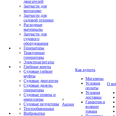
двигателей
Запчасти для
мотопомп
Запчасти для
садовой техники
Расходные
материалы
Запчасти для
судового
оборудования
Генераторы
Тракторные
генераторы
Электроагрегаты
Гребные винты
Как купить
Судовые гибкие
муфты
Магазины
Судовые двигатели
Условия
О ко
Судовые дизель-
оплаты
генераторы
Условия
Судовые помпы и
доставки
импеллеры
Гарантия и
Судовые редукторы
Акции
возврат
Теплообменники
товара
Виброкатки
Политика