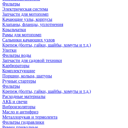
Фильтры
Электрическая система
Запчасти для мотопомп
Качающие узлы, корпусы
Клапаны, фланцы, уплотнения
Крыльчатки
Рамы для мотопомп
Сальники качающих узлов
Крепеж (болты, гайки, шайбы, хомуты и т.д.)
Улитки
Фильтры воды
Запчасти для садовой техники
Карбюраторы
Комплектующие
Поршни, кольца, шатуны
Ручные стартеры
Фильтры
Крепеж (болты, гайки, шайбы, хомуты и т.д.)
Расходные материалы
АКБ и свечи
Виброизоляторы
Масло и антифриз
Металлорукав и термолента
Фильтры гидравлики
Ремни приводные