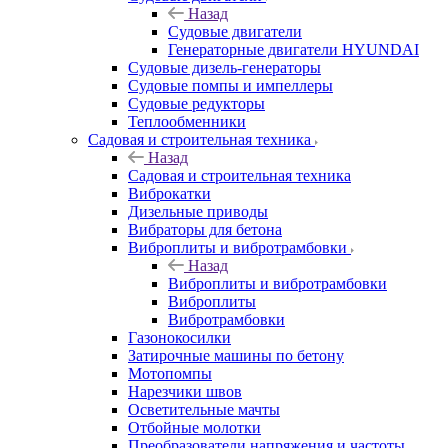
Назад
Судовые двигатели
Генераторные двигатели HYUNDAI
Судовые дизель-генераторы
Судовые помпы и импеллеры
Судовые редукторы
Теплообменники
Садовая и строительная техника
Назад
Садовая и строительная техника
Виброкатки
Дизельные приводы
Вибраторы для бетона
Виброплиты и вибротрамбовки
Назад
Виброплиты и вибротрамбовки
Виброплиты
Вибротрамбовки
Газонокосилки
Затирочные машины по бетону
Мотопомпы
Нарезчики швов
Осветительные мачты
Отбойные молотки
Преобразователи напряжения и частоты