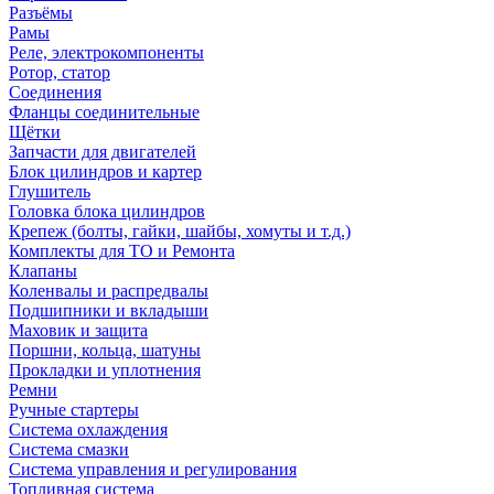
Разъёмы
Рамы
Реле, электрокомпоненты
Ротор, статор
Соединения
Фланцы соединительные
Щётки
Запчасти для двигателей
Блок цилиндров и картер
Глушитель
Головка блока цилиндров
Крепеж (болты, гайки, шайбы, хомуты и т.д.)
Комплекты для ТО и Ремонта
Клапаны
Коленвалы и распредвалы
Подшипники и вкладыши
Маховик и защита
Поршни, кольца, шатуны
Прокладки и уплотнения
Ремни
Ручные стартеры
Система охлаждения
Система смазки
Система управления и регулирования
Топливная система