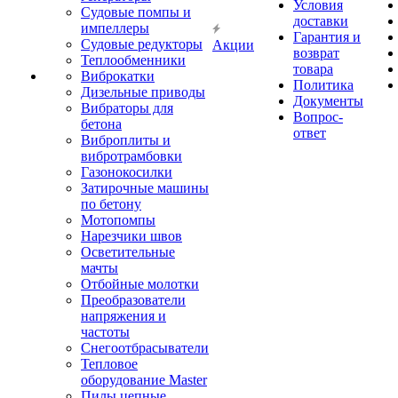
Условия
Судовые помпы и
доставки
импеллеры
Гарантия и
Судовые редукторы
Акции
возврат
Теплообменники
товара
Виброкатки
Политика
Дизельные приводы
Документы
Вибраторы для
Вопрос-
бетона
ответ
Виброплиты и
вибротрамбовки
Газонокосилки
Затирочные машины
по бетону
Мотопомпы
Нарезчики швов
Осветительные
мачты
Отбойные молотки
Преобразователи
напряжения и
частоты
Снегоотбрасыватели
Тепловое
оборудование Master
Пилы цепные