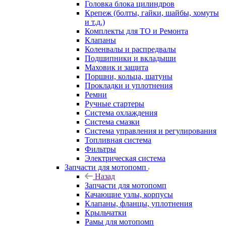
Головка блока цилиндров
Крепеж (болты, гайки, шайбы, хомуты
и т.д.)
Комплекты для ТО и Ремонта
Клапаны
Коленвалы и распредвалы
Подшипники и вкладыши
Маховик и защита
Поршни, кольца, шатуны
Прокладки и уплотнения
Ремни
Ручные стартеры
Система охлаждения
Система смазки
Система управления и регулирования
Топливная система
Фильтры
Электрическая система
Запчасти для мотопомп
Назад
Запчасти для мотопомп
Качающие узлы, корпусы
Клапаны, фланцы, уплотнения
Крыльчатки
Рамы для мотопомп