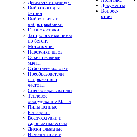
Дизельные приводы
Документы
Вибраторы для
Вопрос-
бетона
ответ
Виброплиты и
вибротрамбовки
Газонокосилки
Затирочные машины
по бетону
Мотопомпы
Нарезчики швов
Осветительные
мачты
Отбойные молотки
Преобразователи
напряжения и
частоты
Снегоотбрасыватели
Тепловое
оборудование Master
Пилы цепные
Бензорезы
Воздуходувки и
садовые пылесосы
Диски алмазные
Измельчители и