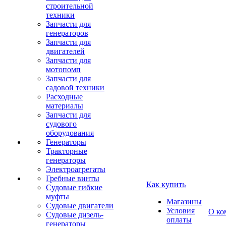
строительной
техники
Запчасти для
генераторов
Запчасти для
двигателей
Запчасти для
мотопомп
Запчасти для
садовой техники
Расходные
материалы
Запчасти для
судового
оборудования
Генераторы
Тракторные
генераторы
Электроагрегаты
Гребные винты
Как купить
Судовые гибкие
муфты
Магазины
Судовые двигатели
Условия
О ко
Судовые дизель-
оплаты
генераторы