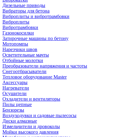
Дизельные приводы
Вибраторы для бетона
Виброплиты и вибротрамбовки
Виброплиты
Вибротрамбовки
Газонокосилки
Затирочные машины по бетону
Мотопомпы
Нарезчики швов
Осветительные мачты
Отбойные молотки
Преобразователи напряжения и частоты
Снегоотбрасыватели
Тепловое оборудование Master
Аксессуары
Нагреватели
Осушители
Охладители и вентиляторы
Пилы цепные
Бензорезы
Воздуходувки и садовые пылесосы
Диски алмазные
Измельчители и дровоколы
Мойки высокого давления