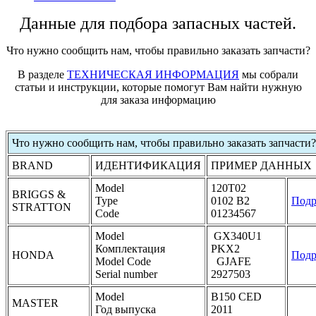
Данные для подбора запасных частей.
Что нужно сообщить нам, чтобы правильно заказать запчасти?
В разделе
ТЕХНИЧЕСКАЯ ИНФОРМАЦИЯ
мы собрали
статьи и инструкции, которые помогут Вам найти нужную
для заказа информацию
Что нужно сообщить нам, чтобы правильно заказать запчасти?
BRAND
ИДЕНТИФИКАЦИЯ
ПРИМЕР ДАННЫХ
Model
120T02
BRIGGS &
Type
0102 B2
Подр
STRATTON
Code
01234567
Model
GX340U1
Комплектация
PKX2
HONDA
Подр
Model Code
GJAFE
Serial number
2927503
Model
B150 CED
MASTER
Год выпуска
2011