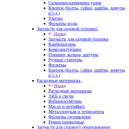
Сальники качающих узлов
Крепеж (болты, гайки, шайбы, хомуты
и т.д.)
Улитки
Фильтры воды
Запчасти для садовой техники
Назад
Запчасти для садовой техники
Карбюраторы
Комплектующие
Поршни, кольца, шатуны
Ручные стартеры
Фильтры
Крепеж (болты, гайки, шайбы, хомуты
и т.д.)
Расходные материалы
Назад
Расходные материалы
АКБ и свечи
Виброизоляторы
Масло и антифриз
Металлорукав и термолента
Фильтры гидравлики
Ремни приводные
Запчасти для судового оборудования