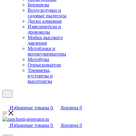
Бензорезы
Воздуходувки и
садовые пылесосы
Диски алмазные
Измельчители и
дровоколы
Мойки высокого
давления
Мотоблоки и
мотокультиваторы
Мотобуры
Опрыскиватели
Триммеры,
кусторезы и
высоторезы
Избранные товары
0
Корзина
0
Избранные товары
0
Корзина
0