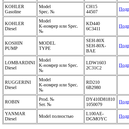
KOHLER
Model
CH15
Подр
Gasoline
Spec. №
44507
Model
KOHLER
KD440
K-номрер или Spec.
Подр
Diesel
6C3411
№
SEH-80X
KOSHIN
MODEL
SEH-80X-
Подр
PUMP
TYPE
BAE
Model
LOMBARDINI
LDW1603
K-номрер или Spec.
Подр
Diesel
2C31C2
№
Model
RUGGERINI
RD210
K-номрер или Spec.
Diesel
6B2980
№
Prod. №
DY410D81810
ROBIN
Подр
Ser. №
1050079
YANMAR
L100AE-
Model полностью
Подр
Diesel
DGMOYC