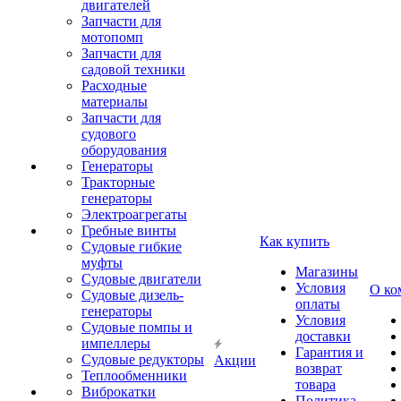
двигателей
Запчасти для
мотопомп
Запчасти для
садовой техники
Расходные
материалы
Запчасти для
судового
оборудования
Генераторы
Тракторные
генераторы
Электроагрегаты
Гребные винты
Как купить
Судовые гибкие
муфты
Магазины
Судовые двигатели
Условия
О ко
Судовые дизель-
оплаты
генераторы
Условия
Судовые помпы и
доставки
импеллеры
Гарантия и
Судовые редукторы
Акции
возврат
Теплообменники
товара
Виброкатки
Политика