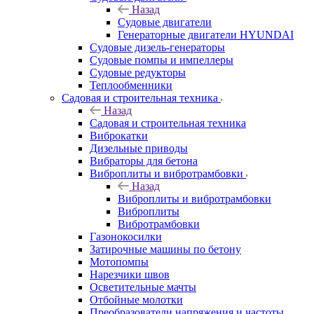
Назад
Судовые двигатели
Генераторные двигатели HYUNDAI
Судовые дизель-генераторы
Судовые помпы и импеллеры
Судовые редукторы
Теплообменники
Садовая и строительная техника
Назад
Садовая и строительная техника
Виброкатки
Дизельные приводы
Вибраторы для бетона
Виброплиты и вибротрамбовки
Назад
Виброплиты и вибротрамбовки
Виброплиты
Вибротрамбовки
Газонокосилки
Затирочные машины по бетону
Мотопомпы
Нарезчики швов
Осветительные мачты
Отбойные молотки
Преобразователи напряжения и частоты