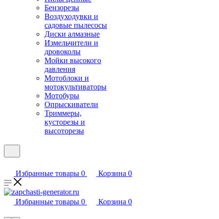
Бензорезы
Воздуходувки и
садовые пылесосы
Диски алмазные
Измельчители и
дровоколы
Мойки высокого
давления
Мотоблоки и
мотокультиваторы
Мотобуры
Опрыскиватели
Триммеры,
кусторезы и
высоторезы
Избранные товары
0
Корзина
0
Избранные товары
0
Корзина
0