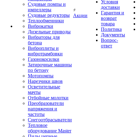
Условия
Судовые помпы и
доставки
импеллеры
Гарантия и
Судовые редукторы
Акции
возврат
Теплообменники
товара
Виброкатки
Политика
Дизельные приводы
Документы
Вибраторы для
Вопрос-
бетона
ответ
Виброплиты и
вибротрамбовки
Газонокосилки
Затирочные машины
по бетону
Мотопомпы
Нарезчики швов
Осветительные
мачты
Отбойные молотки
Преобразователи
напряжения и
частоты
Снегоотбрасыватели
Тепловое
оборудование Master
Пилы цепные