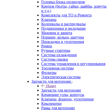
Головка блока цилиндров
Крепеж (болты, гайки, шайбы, хомуты
и т.д.)
Комплекты для ТО и Ремонта
Клапаны
Коленвалы и распредвалы
Подшипники и вкладыши
Маховик и защита
Поршни, кольца, шатуны
Прокладки и уплотнения
Ремни
Ручные стартеры
Система охлаждения
Система смазки
Система управления и регулирования
Топливная система
Фильтры
Электрическая система
Запчасти для мотопомп
Назад
Запчасти для мотопомп
Качающие узлы, корпусы
Клапаны, фланцы, уплотнения
Крыльчатки
Рамы для мотопомп