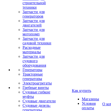
строительной
техники
Запчасти для
генераторов
Запчасти для
двигателей
Запчасти для
мотопомп
Запчасти для
садовой техники
Расходные
материалы
Запчасти для
судового
оборудования
Генераторы
Тракторные
генераторы
Электроагрегаты
Гребные винты
Как купить
Судовые гибкие
муфты
Магазины
Судовые двигатели
Условия
О ко
Судовые дизель-
оплаты
генераторы