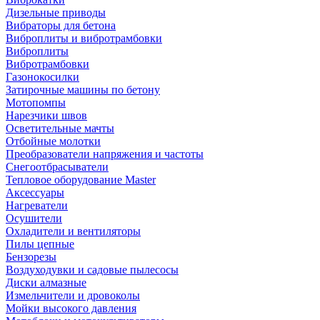
Дизельные приводы
Вибраторы для бетона
Виброплиты и вибротрамбовки
Виброплиты
Вибротрамбовки
Газонокосилки
Затирочные машины по бетону
Мотопомпы
Нарезчики швов
Осветительные мачты
Отбойные молотки
Преобразователи напряжения и частоты
Снегоотбрасыватели
Тепловое оборудование Master
Аксессуары
Нагреватели
Осушители
Охладители и вентиляторы
Пилы цепные
Бензорезы
Воздуходувки и садовые пылесосы
Диски алмазные
Измельчители и дровоколы
Мойки высокого давления