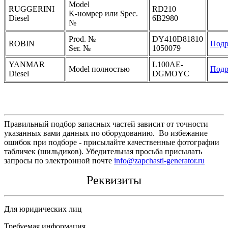
Model
RUGGERINI
RD210
K-номрер или Spec.
Diesel
6B2980
№
Prod. №
DY410D81810
ROBIN
Подр
Ser. №
1050079
YANMAR
L100AE-
Model полностью
Подр
Diesel
DGMOYC
Правильный подбор запасных частей зависит от точности
указанных вами данных по оборудованию. Во избежание
ошибок при подборе - присылайте качественные фотографии
табличек (шильдиков). Убедительная просьба присылать
запросы по электронной почте
info@zapchasti-generator.ru
Реквизиты
Для юридических лиц
Требуемая информация