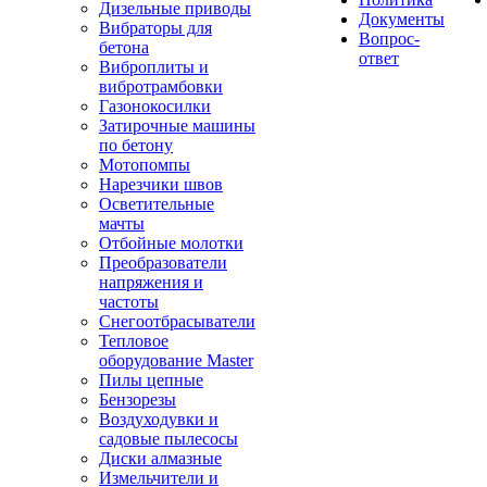
Дизельные приводы
Документы
Вибраторы для
Вопрос-
бетона
ответ
Виброплиты и
вибротрамбовки
Газонокосилки
Затирочные машины
по бетону
Мотопомпы
Нарезчики швов
Осветительные
мачты
Отбойные молотки
Преобразователи
напряжения и
частоты
Снегоотбрасыватели
Тепловое
оборудование Master
Пилы цепные
Бензорезы
Воздуходувки и
садовые пылесосы
Диски алмазные
Измельчители и