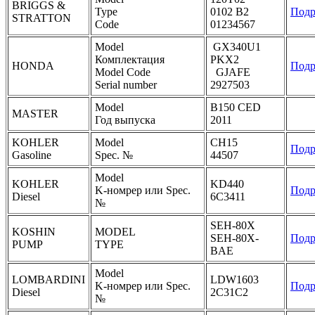
BRIGGS &
Type
0102 B2
Подр
STRATTON
Code
01234567
Model
GX340U1
Комплектация
PKX2
HONDA
Подр
Model Code
GJAFE
Serial number
2927503
Model
B150 CED
MASTER
Год выпуска
2011
KOHLER
Model
CH15
Подр
Gasoline
Spec. №
44507
Model
KOHLER
KD440
K-номрер или Spec.
Подр
Diesel
6C3411
№
SEH-80X
KOSHIN
MODEL
SEH-80X-
Подр
PUMP
TYPE
BAE
Model
LOMBARDINI
LDW1603
K-номрер или Spec.
Подр
Diesel
2C31C2
№