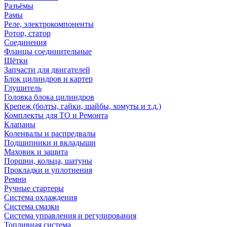
Разъёмы
Рамы
Реле, электрокомпоненты
Ротор, статор
Соединения
Фланцы соединительные
Щётки
Запчасти для двигателей
Блок цилиндров и картер
Глушитель
Головка блока цилиндров
Крепеж (болты, гайки, шайбы, хомуты и т.д.)
Комплекты для ТО и Ремонта
Клапаны
Коленвалы и распредвалы
Подшипники и вкладыши
Маховик и защита
Поршни, кольца, шатуны
Прокладки и уплотнения
Ремни
Ручные стартеры
Система охлаждения
Система смазки
Система управления и регулирования
Топливная система