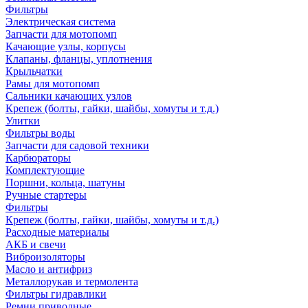
Фильтры
Электрическая система
Запчасти для мотопомп
Качающие узлы, корпусы
Клапаны, фланцы, уплотнения
Крыльчатки
Рамы для мотопомп
Сальники качающих узлов
Крепеж (болты, гайки, шайбы, хомуты и т.д.)
Улитки
Фильтры воды
Запчасти для садовой техники
Карбюраторы
Комплектующие
Поршни, кольца, шатуны
Ручные стартеры
Фильтры
Крепеж (болты, гайки, шайбы, хомуты и т.д.)
Расходные материалы
АКБ и свечи
Виброизоляторы
Масло и антифриз
Металлорукав и термолента
Фильтры гидравлики
Ремни приводные