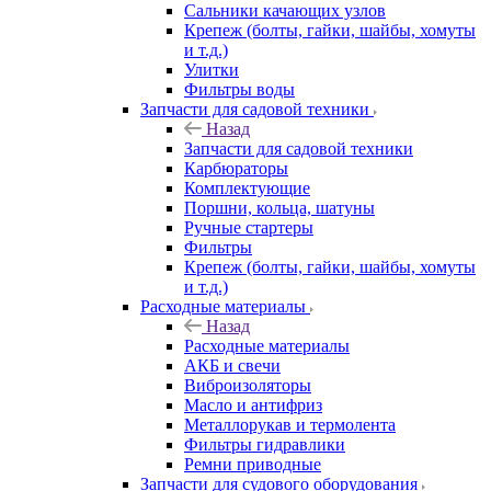
Сальники качающих узлов
Крепеж (болты, гайки, шайбы, хомуты
и т.д.)
Улитки
Фильтры воды
Запчасти для садовой техники
Назад
Запчасти для садовой техники
Карбюраторы
Комплектующие
Поршни, кольца, шатуны
Ручные стартеры
Фильтры
Крепеж (болты, гайки, шайбы, хомуты
и т.д.)
Расходные материалы
Назад
Расходные материалы
АКБ и свечи
Виброизоляторы
Масло и антифриз
Металлорукав и термолента
Фильтры гидравлики
Ремни приводные
Запчасти для судового оборудования