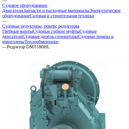
—
Судовое оборудование
Двигатели
Запчасти и расходные материалы
Энергетическое
оборудование
Садовая и строительная техника
—
Судовые редукторы, реверс редукторы
Гребные винты
Судовые гибкие муфты
Судовые
двигатели
Судовые дизель-генераторы
Судовые помпы и
импеллеры
Теплообменники
—
Редуктор DMT180HL