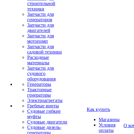
строительной
техники
Запчасти для
генераторов
Запчасти для
двигателей
Запчасти для
мотопомп
Запчасти для
садовой техники
Расходные
материалы
Запчасти для
судового
оборудования
Генераторы
Тракторные
генераторы
Электроагрегаты
Гребные винты
Как купить
Судовые гибкие
муфты
Магазины
Судовые двигатели
Условия
О ко
Судовые дизель-
оплаты
генераторы