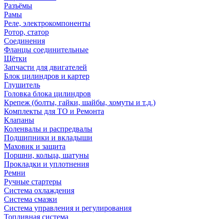
Разъёмы
Рамы
Реле, электрокомпоненты
Ротор, статор
Соединения
Фланцы соединительные
Щётки
Запчасти для двигателей
Блок цилиндров и картер
Глушитель
Головка блока цилиндров
Крепеж (болты, гайки, шайбы, хомуты и т.д.)
Комплекты для ТО и Ремонта
Клапаны
Коленвалы и распредвалы
Подшипники и вкладыши
Маховик и защита
Поршни, кольца, шатуны
Прокладки и уплотнения
Ремни
Ручные стартеры
Система охлаждения
Система смазки
Система управления и регулирования
Топливная система