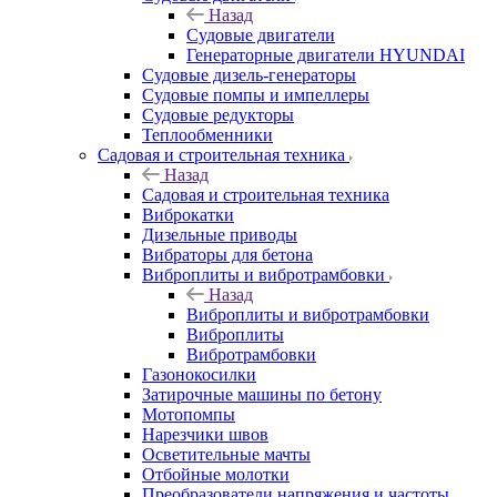
Назад
Судовые двигатели
Генераторные двигатели HYUNDAI
Судовые дизель-генераторы
Судовые помпы и импеллеры
Судовые редукторы
Теплообменники
Садовая и строительная техника
Назад
Садовая и строительная техника
Виброкатки
Дизельные приводы
Вибраторы для бетона
Виброплиты и вибротрамбовки
Назад
Виброплиты и вибротрамбовки
Виброплиты
Вибротрамбовки
Газонокосилки
Затирочные машины по бетону
Мотопомпы
Нарезчики швов
Осветительные мачты
Отбойные молотки
Преобразователи напряжения и частоты