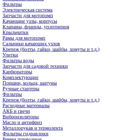
Фильтры
Электрическая система
Запчасти для мотопомп
Качающие узлы, корпусы
Клапаны, фланцы, уплотнения
Крыльчатки
Рамы для мотопомп
Сальники качающих узлов
Крепеж (болты, гайки, шайбы, хомуты и т.д.)
Улитки
Фильтры воды
Запчасти для садовой техники
Карбюраторы
Комплектующие
Поршни, кольца, шатуны
Ручные стартеры
Фильтры
Крепеж (болты, гайки, шайбы, хомуты и т.д.)
Расходные материалы
АКБ и свечи
Виброизоляторы
Масло и антифриз
Металлорукав и термолента
Фильтры гидравлики
Ремни приводные