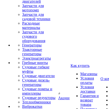
двигателей
Запчасти для
мотопомп
Запчасти для
садовой техники
Расходные
материалы
Запчасти для
судового
оборудования
Генераторы
Тракторные
генераторы
Электроагрегаты
Гребные винты
Как купить
Судовые гибкие
муфты
Магазины
Судовые двигатели
Условия
О ко
Судовые дизель-
оплаты
генераторы
Условия
Судовые помпы и
доставки
импеллеры
Гарантия и
Судовые редукторы
Акции
возврат
Теплообменники
товара
Виброкатки
Политика