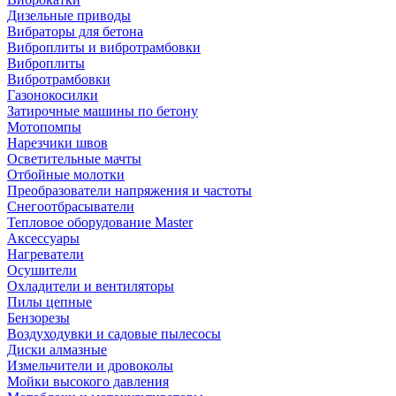
Дизельные приводы
Вибраторы для бетона
Виброплиты и вибротрамбовки
Виброплиты
Вибротрамбовки
Газонокосилки
Затирочные машины по бетону
Мотопомпы
Нарезчики швов
Осветительные мачты
Отбойные молотки
Преобразователи напряжения и частоты
Снегоотбрасыватели
Тепловое оборудование Master
Аксессуары
Нагреватели
Осушители
Охладители и вентиляторы
Пилы цепные
Бензорезы
Воздуходувки и садовые пылесосы
Диски алмазные
Измельчители и дровоколы
Мойки высокого давления