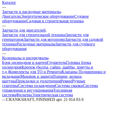
Каталог
—
Запчасти и расходные материалы
Двигатели
Энергетическое оборудование
Судовое
оборудование
Садовая и строительная техника
—
Запчасти для двигателей
Запчасти для строительной техники
Запчасти для
генераторов
Запчасти для мотопомп
Запчасти для садовой
техники
Расходные материалы
Запчасти для судового
оборудования
—
Коленвалы и распредвалы
Блок цилиндров и картер
Глушитель
Головка блока
цилиндров
Крепеж (болты, гайки, шайбы, хомуты и
т.д.)
Комплекты для ТО и Ремонта
Клапаны
Подшипники и
вкладыши
Маховик и защита
Поршни, кольца,
шатуны
Прокладки и уплотнения
Ремни
Ручные
стартеры
Система охлаждения
Система смазки
Система
управления и регулирования
Топливная
система
Фильтры
Электрическая система
—
CRANKSHAFT, FINISHED арт. 21 014 03-S