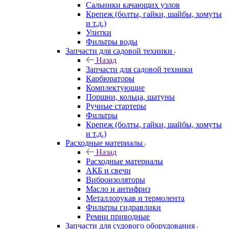
Сальники качающих узлов
Крепеж (болты, гайки, шайбы, хомуты
и т.д.)
Улитки
Фильтры воды
Запчасти для садовой техники
Назад
Запчасти для садовой техники
Карбюраторы
Комплектующие
Поршни, кольца, шатуны
Ручные стартеры
Фильтры
Крепеж (болты, гайки, шайбы, хомуты
и т.д.)
Расходные материалы
Назад
Расходные материалы
АКБ и свечи
Виброизоляторы
Масло и антифриз
Металлорукав и термолента
Фильтры гидравлики
Ремни приводные
Запчасти для судового оборудования