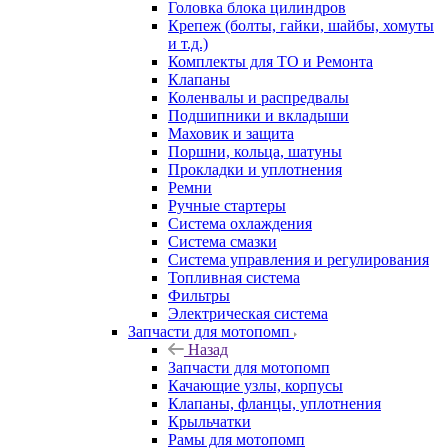
Головка блока цилиндров
Крепеж (болты, гайки, шайбы, хомуты
и т.д.)
Комплекты для ТО и Ремонта
Клапаны
Коленвалы и распредвалы
Подшипники и вкладыши
Маховик и защита
Поршни, кольца, шатуны
Прокладки и уплотнения
Ремни
Ручные стартеры
Система охлаждения
Система смазки
Система управления и регулирования
Топливная система
Фильтры
Электрическая система
Запчасти для мотопомп
Назад
Запчасти для мотопомп
Качающие узлы, корпусы
Клапаны, фланцы, уплотнения
Крыльчатки
Рамы для мотопомп