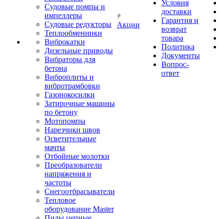
Условия
Судовые помпы и
доставки
импеллеры
Гарантия и
Судовые редукторы
Акции
возврат
Теплообменники
товара
Виброкатки
Политика
Дизельные приводы
Документы
Вибраторы для
Вопрос-
бетона
ответ
Виброплиты и
вибротрамбовки
Газонокосилки
Затирочные машины
по бетону
Мотопомпы
Нарезчики швов
Осветительные
мачты
Отбойные молотки
Преобразователи
напряжения и
частоты
Снегоотбрасыватели
Тепловое
оборудование Master
Пилы цепные