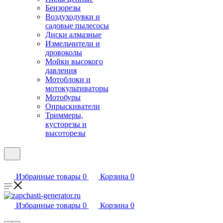
Бензорезы
Воздуходувки и
садовые пылесосы
Диски алмазные
Измельчители и
дровоколы
Мойки высокого
давления
Мотоблоки и
мотокультиваторы
Мотобуры
Опрыскиватели
Триммеры,
кусторезы и
высоторезы
Избранные товары
0
Корзина
0
Избранные товары
0
Корзина
0