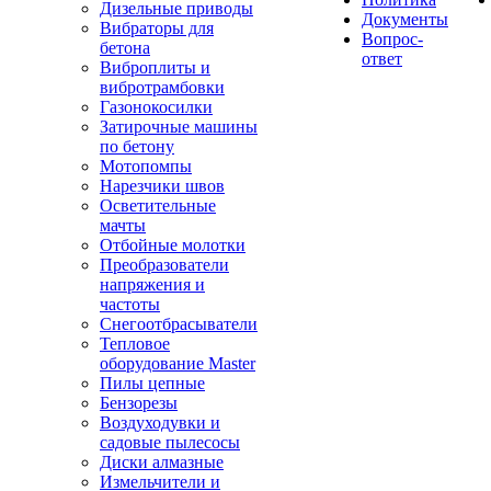
Дизельные приводы
Документы
Вибраторы для
Вопрос-
бетона
ответ
Виброплиты и
вибротрамбовки
Газонокосилки
Затирочные машины
по бетону
Мотопомпы
Нарезчики швов
Осветительные
мачты
Отбойные молотки
Преобразователи
напряжения и
частоты
Снегоотбрасыватели
Тепловое
оборудование Master
Пилы цепные
Бензорезы
Воздуходувки и
садовые пылесосы
Диски алмазные
Измельчители и