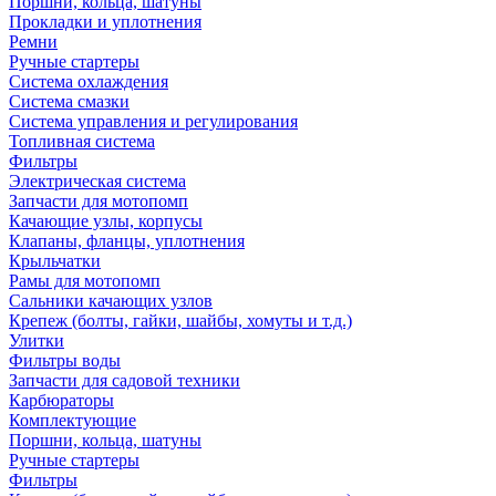
Поршни, кольца, шатуны
Прокладки и уплотнения
Ремни
Ручные стартеры
Система охлаждения
Система смазки
Система управления и регулирования
Топливная система
Фильтры
Электрическая система
Запчасти для мотопомп
Качающие узлы, корпусы
Клапаны, фланцы, уплотнения
Крыльчатки
Рамы для мотопомп
Сальники качающих узлов
Крепеж (болты, гайки, шайбы, хомуты и т.д.)
Улитки
Фильтры воды
Запчасти для садовой техники
Карбюраторы
Комплектующие
Поршни, кольца, шатуны
Ручные стартеры
Фильтры