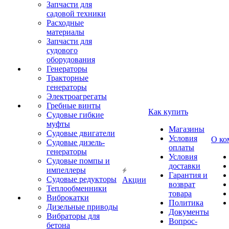
Запчасти для
садовой техники
Расходные
материалы
Запчасти для
судового
оборудования
Генераторы
Тракторные
генераторы
Электроагрегаты
Гребные винты
Как купить
Судовые гибкие
муфты
Магазины
Судовые двигатели
Условия
О ко
Судовые дизель-
оплаты
генераторы
Условия
Судовые помпы и
доставки
импеллеры
Гарантия и
Судовые редукторы
Акции
возврат
Теплообменники
товара
Виброкатки
Политика
Дизельные приводы
Документы
Вибраторы для
Вопрос-
бетона