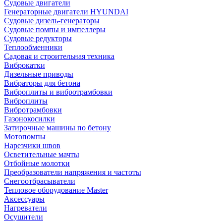
Судовые двигатели
Генераторные двигатели HYUNDAI
Судовые дизель-генераторы
Судовые помпы и импеллеры
Судовые редукторы
Теплообменники
Садовая и строительная техника
Виброкатки
Дизельные приводы
Вибраторы для бетона
Виброплиты и вибротрамбовки
Виброплиты
Вибротрамбовки
Газонокосилки
Затирочные машины по бетону
Мотопомпы
Нарезчики швов
Осветительные мачты
Отбойные молотки
Преобразователи напряжения и частоты
Снегоотбрасыватели
Тепловое оборудование Master
Аксессуары
Нагреватели
Осушители