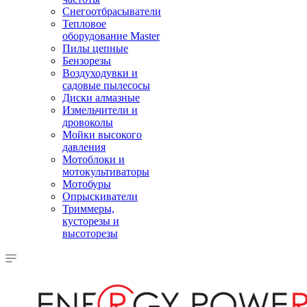
Снегоотбрасыватели
Тепловое
оборудование Master
Пилы цепные
Бензорезы
Воздуходувки и
садовые пылесосы
Диски алмазные
Измельчители и
дровоколы
Мойки высокого
давления
Мотоблоки и
мотокультиваторы
Мотобуры
Опрыскиватели
Триммеры,
кусторезы и
высоторезы