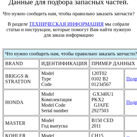
Данные для подбора запасных частей.
Что нужно сообщить нам, чтобы правильно заказать запчасти?
В разделе
ТЕХНИЧЕСКАЯ ИНФОРМАЦИЯ
мы собрали
статьи и инструкции, которые помогут Вам найти нужную
для заказа информацию
Что нужно сообщить нам, чтобы правильно заказать запчасти?
BRAND
ИДЕНТИФИКАЦИЯ
ПРИМЕР ДАННЫХ
Model
120T02
BRIGGS &
Type
0102 B2
Подр
STRATTON
Code
01234567
Model
GX340U1
Комплектация
PKX2
HONDA
Подр
Model Code
GJAFE
Serial number
2927503
Model
B150 CED
MASTER
Год выпуска
2011
KOHLER
Model
CH15