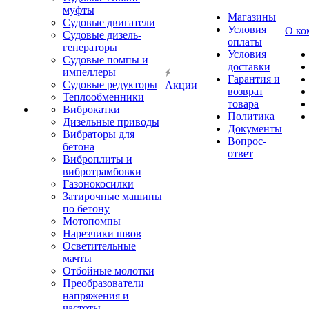
муфты
Магазины
Судовые двигатели
Условия
О ко
Судовые дизель-
оплаты
генераторы
Условия
Судовые помпы и
доставки
импеллеры
Гарантия и
Судовые редукторы
Акции
возврат
Теплообменники
товара
Виброкатки
Политика
Дизельные приводы
Документы
Вибраторы для
Вопрос-
бетона
ответ
Виброплиты и
вибротрамбовки
Газонокосилки
Затирочные машины
по бетону
Мотопомпы
Нарезчики швов
Осветительные
мачты
Отбойные молотки
Преобразователи
напряжения и
частоты