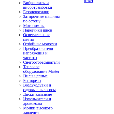
ответ
Виброплиты и
вибротрамбовки
Газонокосилки
Затирочные машины
по бетону
Мотопомпы
Нарезчики швов
Осветительные
мачты
Отбойные молотки
Преобразователи
напряжения и
частоты
Снегоотбрасыватели
Тепловое
оборудование Master
Пилы цепные
Бензорезы
Воздуходувки и
садовые пылесосы
Диски алмазные
Измельчители и
дровоколы
Мойки высокого
давления