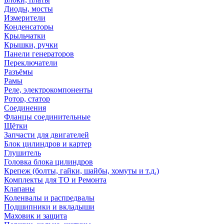
Диоды, мосты
Измерители
Конденсаторы
Крыльчатки
Крышки, ручки
Панели генераторов
Переключатели
Разъёмы
Рамы
Реле, электрокомпоненты
Ротор, статор
Соединения
Фланцы соединительные
Щётки
Запчасти для двигателей
Блок цилиндров и картер
Глушитель
Головка блока цилиндров
Крепеж (болты, гайки, шайбы, хомуты и т.д.)
Комплекты для ТО и Ремонта
Клапаны
Коленвалы и распредвалы
Подшипники и вкладыши
Маховик и защита