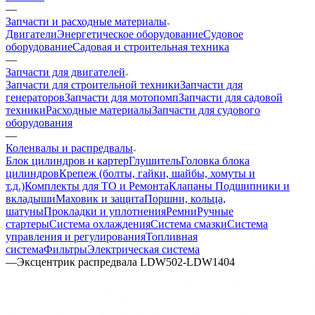
—
Запчасти и расходные материалы
Двигатели
Энергетическое оборудование
Судовое
оборудование
Садовая и строительная техника
—
Запчасти для двигателей
Запчасти для строительной техники
Запчасти для
генераторов
Запчасти для мотопомп
Запчасти для садовой
техники
Расходные материалы
Запчасти для судового
оборудования
—
Коленвалы и распредвалы
Блок цилиндров и картер
Глушитель
Головка блока
цилиндров
Крепеж (болты, гайки, шайбы, хомуты и
т.д.)
Комплекты для ТО и Ремонта
Клапаны
Подшипники и
вкладыши
Маховик и защита
Поршни, кольца,
шатуны
Прокладки и уплотнения
Ремни
Ручные
стартеры
Система охлаждения
Система смазки
Система
управления и регулирования
Топливная
система
Фильтры
Электрическая система
—
Эксцентрик распредвала LDW502-LDW1404