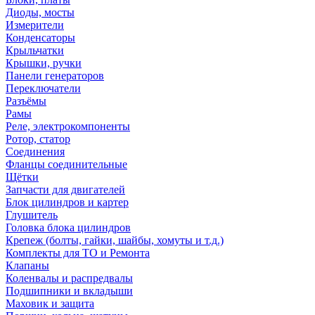
Диоды, мосты
Измерители
Конденсаторы
Крыльчатки
Крышки, ручки
Панели генераторов
Переключатели
Разъёмы
Рамы
Реле, электрокомпоненты
Ротор, статор
Соединения
Фланцы соединительные
Щётки
Запчасти для двигателей
Блок цилиндров и картер
Глушитель
Головка блока цилиндров
Крепеж (болты, гайки, шайбы, хомуты и т.д.)
Комплекты для ТО и Ремонта
Клапаны
Коленвалы и распредвалы
Подшипники и вкладыши
Маховик и защита