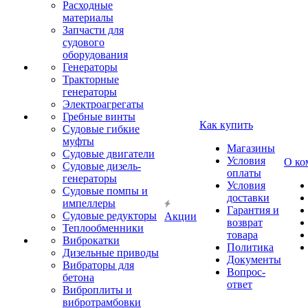
Расходные
материалы
Запчасти для
судового
оборудования
Генераторы
Тракторные
генераторы
Электроагрегаты
Гребные винты
Как купить
Судовые гибкие
муфты
Магазины
Судовые двигатели
Условия
О ко
Судовые дизель-
оплаты
генераторы
Условия
Судовые помпы и
доставки
импеллеры
Гарантия и
Судовые редукторы
Акции
возврат
Теплообменники
товара
Виброкатки
Политика
Дизельные приводы
Документы
Вибраторы для
Вопрос-
бетона
ответ
Виброплиты и
вибротрамбовки