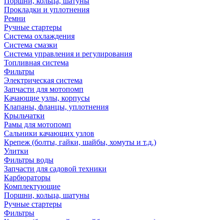
Поршни, кольца, шатуны
Прокладки и уплотнения
Ремни
Ручные стартеры
Система охлаждения
Система смазки
Система управления и регулирования
Топливная система
Фильтры
Электрическая система
Запчасти для мотопомп
Качающие узлы, корпусы
Клапаны, фланцы, уплотнения
Крыльчатки
Рамы для мотопомп
Сальники качающих узлов
Крепеж (болты, гайки, шайбы, хомуты и т.д.)
Улитки
Фильтры воды
Запчасти для садовой техники
Карбюраторы
Комплектующие
Поршни, кольца, шатуны
Ручные стартеры
Фильтры