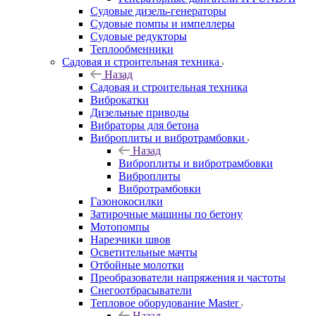
Судовые дизель-генераторы
Судовые помпы и импеллеры
Судовые редукторы
Теплообменники
Садовая и строительная техника
Назад
Садовая и строительная техника
Виброкатки
Дизельные приводы
Вибраторы для бетона
Виброплиты и вибротрамбовки
Назад
Виброплиты и вибротрамбовки
Виброплиты
Вибротрамбовки
Газонокосилки
Затирочные машины по бетону
Мотопомпы
Нарезчики швов
Осветительные мачты
Отбойные молотки
Преобразователи напряжения и частоты
Снегоотбрасыватели
Тепловое оборудование Master
Назад