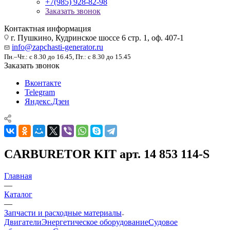
+7(985) 928-82-98
Заказать звонок
Контактная информация
г. Пушкино, Кудринское шоссе 6 стр. 1, оф. 407-1
info@zapchasti-generator.ru
Пн.–Чт.: с 8.30 до 16.45, Пт.: с 8.30 до 15.45
Заказать звонок
Вконтакте
Telegram
Яндекс.Дзен
CARBURETOR KIT арт. 14 853 114-S
Главная
—
Каталог
—
Запчасти и расходные материалы
Двигатели
Энергетическое оборудование
Судовое