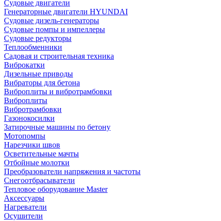
Судовые двигатели
Генераторные двигатели HYUNDAI
Судовые дизель-генераторы
Судовые помпы и импеллеры
Судовые редукторы
Теплообменники
Садовая и строительная техника
Виброкатки
Дизельные приводы
Вибраторы для бетона
Виброплиты и вибротрамбовки
Виброплиты
Вибротрамбовки
Газонокосилки
Затирочные машины по бетону
Мотопомпы
Нарезчики швов
Осветительные мачты
Отбойные молотки
Преобразователи напряжения и частоты
Снегоотбрасыватели
Тепловое оборудование Master
Аксессуары
Нагреватели
Осушители