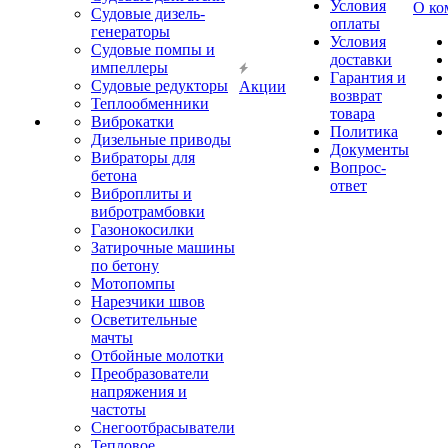
Условия
О ко
Судовые дизель-
оплаты
генераторы
Условия
Судовые помпы и
доставки
импеллеры
Гарантия и
Судовые редукторы
Акции
возврат
Теплообменники
товара
Виброкатки
Политика
Дизельные приводы
Документы
Вибраторы для
Вопрос-
бетона
ответ
Виброплиты и
вибротрамбовки
Газонокосилки
Затирочные машины
по бетону
Мотопомпы
Нарезчики швов
Осветительные
мачты
Отбойные молотки
Преобразователи
напряжения и
частоты
Снегоотбрасыватели
Тепловое