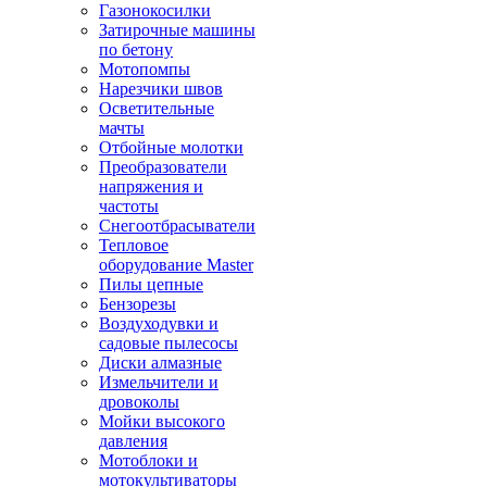
Газонокосилки
Затирочные машины
по бетону
Мотопомпы
Нарезчики швов
Осветительные
мачты
Отбойные молотки
Преобразователи
напряжения и
частоты
Снегоотбрасыватели
Тепловое
оборудование Master
Пилы цепные
Бензорезы
Воздуходувки и
садовые пылесосы
Диски алмазные
Измельчители и
дровоколы
Мойки высокого
давления
Мотоблоки и
мотокультиваторы