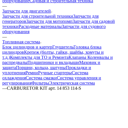
оборудование
Садовая и строительная техника
—
Запчасти для двигателей
Запчасти для строительной техники
Запчасти для
генераторов
Запчасти для мотопомп
Запчасти для садовой
техники
Расходные материалы
Запчасти для судового
оборудования
—
Топливная система
Блок цилиндров и картер
Глушитель
Головка блока
цилиндров
Крепеж (болты, гайки, шайбы, хомуты и
т.д.)
Комплекты для ТО и Ремонта
Клапаны
Коленвалы и
распредвалы
Подшипники и вкладыши
Маховик и
защита
Поршни, кольца, шатуны
Прокладки и
уплотнения
Ремни
Ручные стартеры
Система
охлаждения
Система смазки
Система управления и
регулирования
Фильтры
Электрическая система
—
CARBURETOR KIT арт. 14 853 114-S