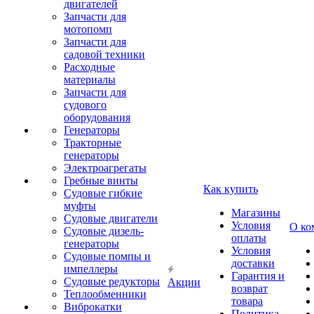
двигателей
Запчасти для
мотопомп
Запчасти для
садовой техники
Расходные
материалы
Запчасти для
судового
оборудования
Генераторы
Тракторные
генераторы
Электроагрегаты
Гребные винты
Как купить
Судовые гибкие
муфты
Магазины
Судовые двигатели
Условия
О ко
Судовые дизель-
оплаты
генераторы
Условия
Судовые помпы и
доставки
импеллеры
Гарантия и
Судовые редукторы
Акции
возврат
Теплообменники
товара
Виброкатки
Политика