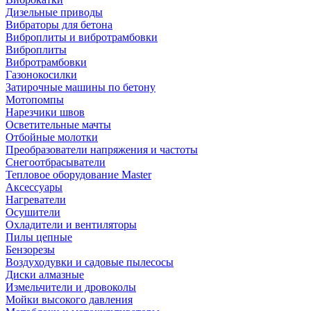
Дизельные приводы
Вибраторы для бетона
Виброплиты и вибротрамбовки
Виброплиты
Вибротрамбовки
Газонокосилки
Затирочные машины по бетону
Мотопомпы
Нарезчики швов
Осветительные мачты
Отбойные молотки
Преобразователи напряжения и частоты
Снегоотбрасыватели
Тепловое оборудование Master
Аксессуары
Нагреватели
Осушители
Охладители и вентиляторы
Пилы цепные
Бензорезы
Воздуходувки и садовые пылесосы
Диски алмазные
Измельчители и дровоколы
Мойки высокого давления