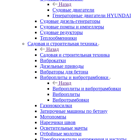
Назад
Судовые двигатели
Генераторные двигатели HYUNDAI
Судовые дизель-генераторы
Судовые помпы и импеллеры
Судовые редукторы
Теплообменники
Садовая и строительная техника
Назад
Садовая и строительная техника
Виброкатки
Дизельные приводы
Вибраторы для бетона
Виброплиты и вибротрамбовки
Назад
Виброплиты и вибротрамбовки
Виброплиты
Вибротрамбовки
Газонокосилки
Затирочные машины по бетону
Мотопомпы
Нарезчики швов
Осветительные мачты
Отбойные молотки
Преобразователи напряжения и частоты