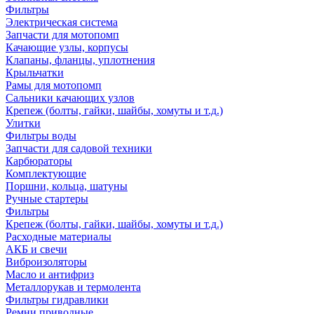
Фильтры
Электрическая система
Запчасти для мотопомп
Качающие узлы, корпусы
Клапаны, фланцы, уплотнения
Крыльчатки
Рамы для мотопомп
Сальники качающих узлов
Крепеж (болты, гайки, шайбы, хомуты и т.д.)
Улитки
Фильтры воды
Запчасти для садовой техники
Карбюраторы
Комплектующие
Поршни, кольца, шатуны
Ручные стартеры
Фильтры
Крепеж (болты, гайки, шайбы, хомуты и т.д.)
Расходные материалы
АКБ и свечи
Виброизоляторы
Масло и антифриз
Металлорукав и термолента
Фильтры гидравлики
Ремни приводные