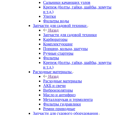
Сальники качающих узлов
Крепеж (болты, гайки, шайбы, хомуты
и т.д.)
Улитки
Фильтры воды
Запчасти для садовой техники
Назад
Запчасти для садовой техники
Карбюраторы
Комплектующие
Поршни, кольца, шатуны
Ручные стартеры
Фильтры
Крепеж (болты, гайки, шайбы, хомуты
и т.д.)
Расходные материалы
Назад
Расходные материалы
АКБ и свечи
Виброизоляторы
Масло и антифриз
Металлорукав и термолента
Фильтры гидравлики
Ремни приводные
Запчасти для судового оборудования