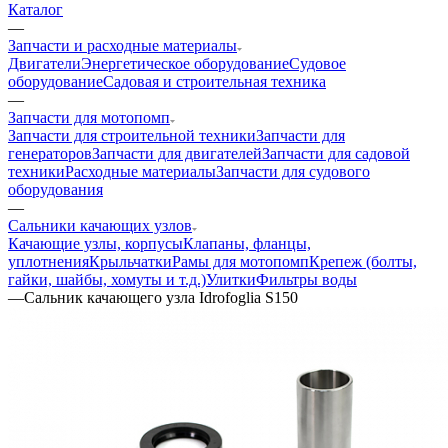
Каталог
—
Запчасти и расходные материалы
Двигатели
Энергетическое оборудование
Судовое
оборудование
Садовая и строительная техника
—
Запчасти для мотопомп
Запчасти для строительной техники
Запчасти для
генераторов
Запчасти для двигателей
Запчасти для садовой
техники
Расходные материалы
Запчасти для судового
оборудования
—
Сальники качающих узлов
Качающие узлы, корпусы
Клапаны, фланцы,
уплотнения
Крыльчатки
Рамы для мотопомп
Крепеж (болты,
гайки, шайбы, хомуты и т.д.)
Улитки
Фильтры воды
—
Сальник качающего узла Idrofoglia S150