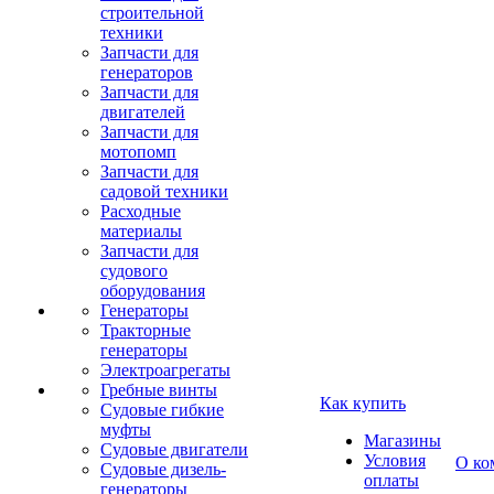
строительной
техники
Запчасти для
генераторов
Запчасти для
двигателей
Запчасти для
мотопомп
Запчасти для
садовой техники
Расходные
материалы
Запчасти для
судового
оборудования
Генераторы
Тракторные
генераторы
Электроагрегаты
Гребные винты
Как купить
Судовые гибкие
муфты
Магазины
Судовые двигатели
Условия
О ко
Судовые дизель-
оплаты
генераторы