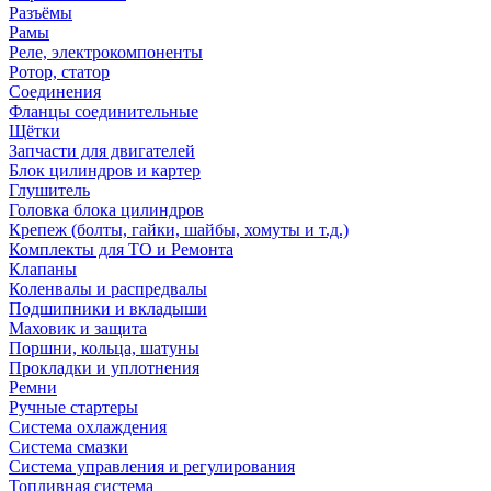
Разъёмы
Рамы
Реле, электрокомпоненты
Ротор, статор
Соединения
Фланцы соединительные
Щётки
Запчасти для двигателей
Блок цилиндров и картер
Глушитель
Головка блока цилиндров
Крепеж (болты, гайки, шайбы, хомуты и т.д.)
Комплекты для ТО и Ремонта
Клапаны
Коленвалы и распредвалы
Подшипники и вкладыши
Маховик и защита
Поршни, кольца, шатуны
Прокладки и уплотнения
Ремни
Ручные стартеры
Система охлаждения
Система смазки
Система управления и регулирования
Топливная система