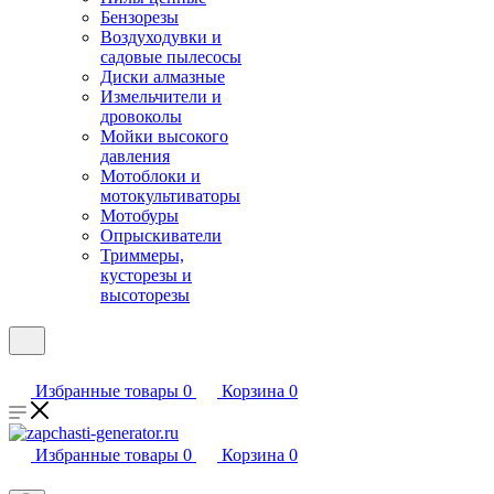
Бензорезы
Воздуходувки и
садовые пылесосы
Диски алмазные
Измельчители и
дровоколы
Мойки высокого
давления
Мотоблоки и
мотокультиваторы
Мотобуры
Опрыскиватели
Триммеры,
кусторезы и
высоторезы
Избранные товары
0
Корзина
0
Избранные товары
0
Корзина
0