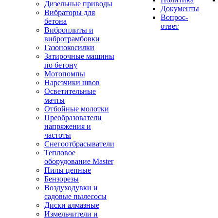
Дизельные приводы
Документы
Вибраторы для
Вопрос-
бетона
ответ
Виброплиты и
вибротрамбовки
Газонокосилки
Затирочные машины
по бетону
Мотопомпы
Нарезчики швов
Осветительные
мачты
Отбойные молотки
Преобразователи
напряжения и
частоты
Снегоотбрасыватели
Тепловое
оборудование Master
Пилы цепные
Бензорезы
Воздуходувки и
садовые пылесосы
Диски алмазные
Измельчители и