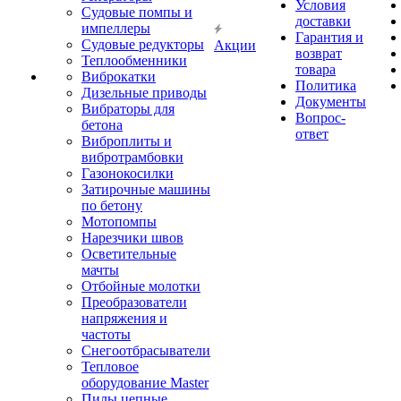
Условия
Судовые помпы и
доставки
импеллеры
Гарантия и
Судовые редукторы
Акции
возврат
Теплообменники
товара
Виброкатки
Политика
Дизельные приводы
Документы
Вибраторы для
Вопрос-
бетона
ответ
Виброплиты и
вибротрамбовки
Газонокосилки
Затирочные машины
по бетону
Мотопомпы
Нарезчики швов
Осветительные
мачты
Отбойные молотки
Преобразователи
напряжения и
частоты
Снегоотбрасыватели
Тепловое
оборудование Master
Пилы цепные