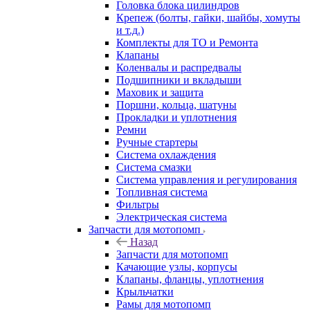
Головка блока цилиндров
Крепеж (болты, гайки, шайбы, хомуты
и т.д.)
Комплекты для ТО и Ремонта
Клапаны
Коленвалы и распредвалы
Подшипники и вкладыши
Маховик и защита
Поршни, кольца, шатуны
Прокладки и уплотнения
Ремни
Ручные стартеры
Система охлаждения
Система смазки
Система управления и регулирования
Топливная система
Фильтры
Электрическая система
Запчасти для мотопомп
Назад
Запчасти для мотопомп
Качающие узлы, корпусы
Клапаны, фланцы, уплотнения
Крыльчатки
Рамы для мотопомп