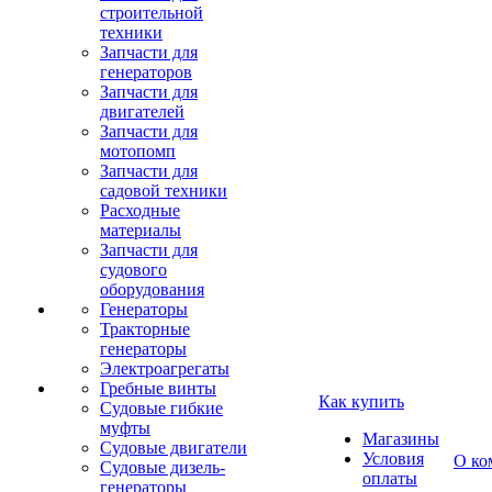
строительной
техники
Запчасти для
генераторов
Запчасти для
двигателей
Запчасти для
мотопомп
Запчасти для
садовой техники
Расходные
материалы
Запчасти для
судового
оборудования
Генераторы
Тракторные
генераторы
Электроагрегаты
Гребные винты
Как купить
Судовые гибкие
муфты
Магазины
Судовые двигатели
Условия
О ко
Судовые дизель-
оплаты
генераторы