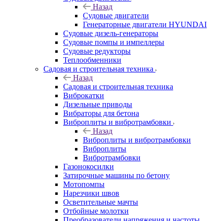
Назад
Судовые двигатели
Генераторные двигатели HYUNDAI
Судовые дизель-генераторы
Судовые помпы и импеллеры
Судовые редукторы
Теплообменники
Садовая и строительная техника
Назад
Садовая и строительная техника
Виброкатки
Дизельные приводы
Вибраторы для бетона
Виброплиты и вибротрамбовки
Назад
Виброплиты и вибротрамбовки
Виброплиты
Вибротрамбовки
Газонокосилки
Затирочные машины по бетону
Мотопомпы
Нарезчики швов
Осветительные мачты
Отбойные молотки
Преобразователи напряжения и частоты