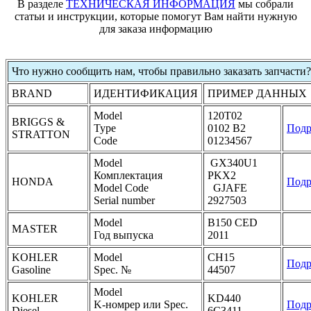
В разделе
ТЕХНИЧЕСКАЯ ИНФОРМАЦИЯ
мы собрали
статьи и инструкции, которые помогут Вам найти нужную
для заказа информацию
Что нужно сообщить нам, чтобы правильно заказать запчасти?
BRAND
ИДЕНТИФИКАЦИЯ
ПРИМЕР ДАННЫХ
Model
120T02
BRIGGS &
Type
0102 B2
Подр
STRATTON
Code
01234567
Model
GX340U1
Комплектация
PKX2
HONDA
Подр
Model Code
GJAFE
Serial number
2927503
Model
B150 CED
MASTER
Год выпуска
2011
KOHLER
Model
CH15
Подр
Gasoline
Spec. №
44507
Model
KOHLER
KD440
K-номрер или Spec.
Подр
Diesel
6C3411