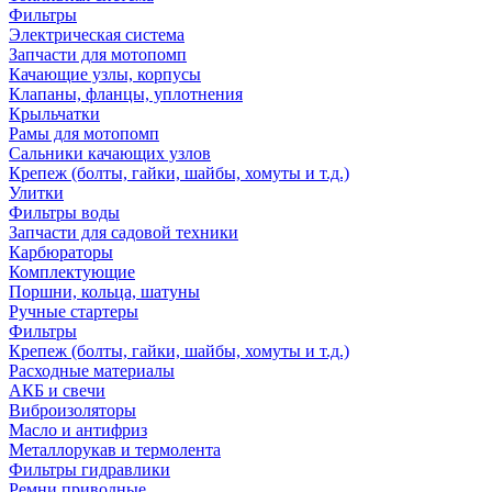
Фильтры
Электрическая система
Запчасти для мотопомп
Качающие узлы, корпусы
Клапаны, фланцы, уплотнения
Крыльчатки
Рамы для мотопомп
Сальники качающих узлов
Крепеж (болты, гайки, шайбы, хомуты и т.д.)
Улитки
Фильтры воды
Запчасти для садовой техники
Карбюраторы
Комплектующие
Поршни, кольца, шатуны
Ручные стартеры
Фильтры
Крепеж (болты, гайки, шайбы, хомуты и т.д.)
Расходные материалы
АКБ и свечи
Виброизоляторы
Масло и антифриз
Металлорукав и термолента
Фильтры гидравлики
Ремни приводные