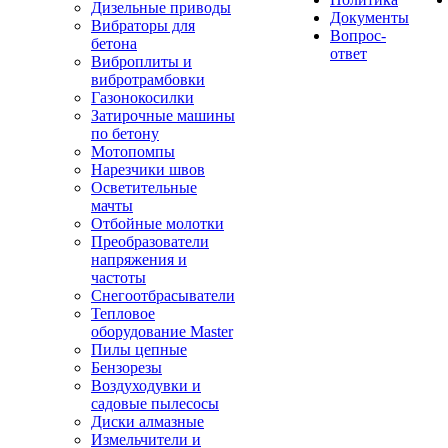
Дизельные приводы
Документы
Вибраторы для
Вопрос-
бетона
ответ
Виброплиты и
вибротрамбовки
Газонокосилки
Затирочные машины
по бетону
Мотопомпы
Нарезчики швов
Осветительные
мачты
Отбойные молотки
Преобразователи
напряжения и
частоты
Снегоотбрасыватели
Тепловое
оборудование Master
Пилы цепные
Бензорезы
Воздуходувки и
садовые пылесосы
Диски алмазные
Измельчители и