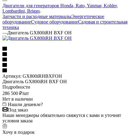
—
Двигатели для генераторов Honda, Rato, Yanmar, Kohler,
Lombardini, Briggs
Запчасти и расходные материалы
Энергетическое
оборудование
Судовое оборудование
Садовая и строительная
техника
—
Двигатель GX800iRH BXF OH
Артикул:
GX800iRHBXFOH
Двигатель GX800iRH BXF OH
Подробности
286 500
₽
/шт
Нет в наличии
Нашли дешевле?
Под заказ
Наши менеджеры обязательно свяжутся с вами и уточнят
условия заказа
Хочу в подарок