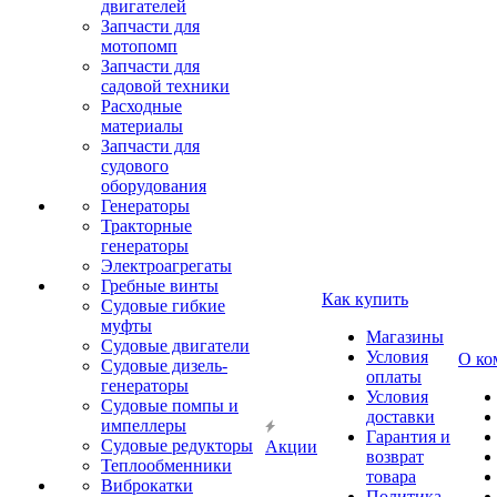
двигателей
Запчасти для
мотопомп
Запчасти для
садовой техники
Расходные
материалы
Запчасти для
судового
оборудования
Генераторы
Тракторные
генераторы
Электроагрегаты
Гребные винты
Как купить
Судовые гибкие
муфты
Магазины
Судовые двигатели
Условия
О ко
Судовые дизель-
оплаты
генераторы
Условия
Судовые помпы и
доставки
импеллеры
Гарантия и
Судовые редукторы
Акции
возврат
Теплообменники
товара
Виброкатки
Политика