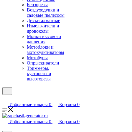
Бензорезы
Воздуходувки и
садовые пылесосы
Диски алмазные
Измельчители и
дровоколы
Мойки высокого
давления
Мотоблоки и
мотокультиваторы
Мотобуры
Опрыскиватели
Триммеры,
кусторезы и
высоторезы
Избранные товары
0
Корзина
0
Избранные товары
0
Корзина
0