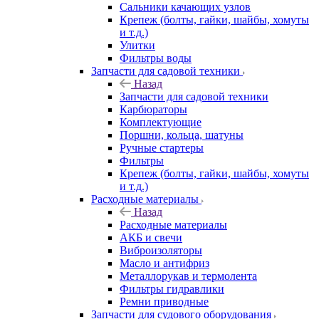
Сальники качающих узлов
Крепеж (болты, гайки, шайбы, хомуты
и т.д.)
Улитки
Фильтры воды
Запчасти для садовой техники
Назад
Запчасти для садовой техники
Карбюраторы
Комплектующие
Поршни, кольца, шатуны
Ручные стартеры
Фильтры
Крепеж (болты, гайки, шайбы, хомуты
и т.д.)
Расходные материалы
Назад
Расходные материалы
АКБ и свечи
Виброизоляторы
Масло и антифриз
Металлорукав и термолента
Фильтры гидравлики
Ремни приводные
Запчасти для судового оборудования