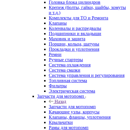
Головка блока цилиндров
Крепеж (болты, гайки, шайбы, хомуты
и т.д.)
Комплекты для ТО и Ремонта
Клапаны
Коленвалы и распредвалы
Подшипники и вкладыши
Маховик и защита
Поршни, кольца, шатуны
Прокладки и уплотнения
Ремни
Ручные стартеры
Система охлаждения
Система смазки
Система управления и регулирования
Топливная система
Фильтры
Электрическая система
Запчасти для мотопомп
Назад
Запчасти для мотопомп
Качающие узлы, корпусы
Клапаны, фланцы, уплотнения
Крыльчатки
Рамы для мотопомп