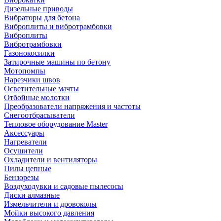
Дизельные приводы
Вибраторы для бетона
Виброплиты и вибротрамбовки
Виброплиты
Вибротрамбовки
Газонокосилки
Затирочные машины по бетону
Мотопомпы
Нарезчики швов
Осветительные мачты
Отбойные молотки
Преобразователи напряжения и частоты
Снегоотбрасыватели
Тепловое оборудование Master
Аксессуары
Нагреватели
Осушители
Охладители и вентиляторы
Пилы цепные
Бензорезы
Воздуходувки и садовые пылесосы
Диски алмазные
Измельчители и дровоколы
Мойки высокого давления