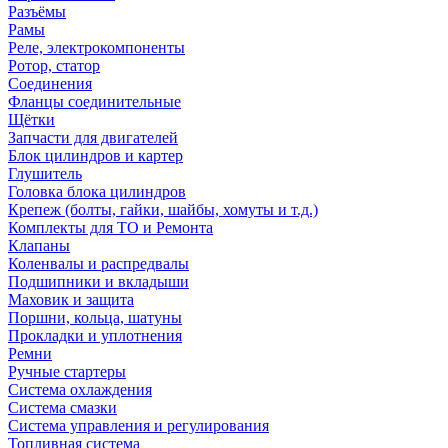
Разъёмы
Рамы
Реле, электрокомпоненты
Ротор, статор
Соединения
Фланцы соединительные
Щётки
Запчасти для двигателей
Блок цилиндров и картер
Глушитель
Головка блока цилиндров
Крепеж (болты, гайки, шайбы, хомуты и т.д.)
Комплекты для ТО и Ремонта
Клапаны
Коленвалы и распредвалы
Подшипники и вкладыши
Маховик и защита
Поршни, кольца, шатуны
Прокладки и уплотнения
Ремни
Ручные стартеры
Система охлаждения
Система смазки
Система управления и регулирования
Топливная система