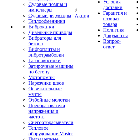
Условия
Судовые помпы и
доставки
импеллеры
Гарантия и
Судовые редукторы
Акции
возврат
Теплообменники
товара
Виброкатки
Политика
Дизельные приводы
Документы
Вибраторы для
Вопрос-
бетона
ответ
Виброплиты и
вибротрамбовки
Газонокосилки
Затирочные машины
по бетону
Мотопомпы
Нарезчики швов
Осветительные
мачты
Отбойные молотки
Преобразователи
напряжения и
частоты
Снегоотбрасыватели
Тепловое
оборудование Master
Пилы цепные