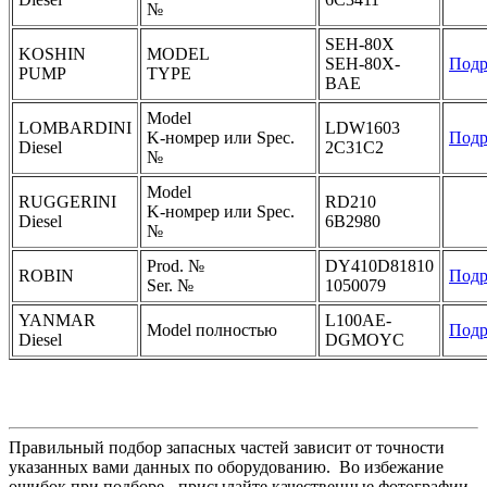
№
SEH-80X
KOSHIN
MODEL
SEH-80X-
Подр
PUMP
TYPE
BAE
Model
LOMBARDINI
LDW1603
K-номрер или Spec.
Подр
Diesel
2C31C2
№
Model
RUGGERINI
RD210
K-номрер или Spec.
Diesel
6B2980
№
Prod. №
DY410D81810
ROBIN
Подр
Ser. №
1050079
YANMAR
L100AE-
Model полностью
Подр
Diesel
DGMOYC
Правильный подбор запасных частей зависит от точности
указанных вами данных по оборудованию. Во избежание
ошибок при подборе - присылайте качественные фотографии