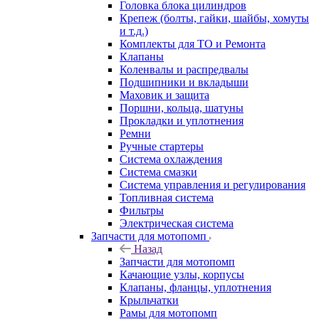
Головка блока цилиндров
Крепеж (болты, гайки, шайбы, хомуты
и т.д.)
Комплекты для ТО и Ремонта
Клапаны
Коленвалы и распредвалы
Подшипники и вкладыши
Маховик и защита
Поршни, кольца, шатуны
Прокладки и уплотнения
Ремни
Ручные стартеры
Система охлаждения
Система смазки
Система управления и регулирования
Топливная система
Фильтры
Электрическая система
Запчасти для мотопомп
Назад
Запчасти для мотопомп
Качающие узлы, корпусы
Клапаны, фланцы, уплотнения
Крыльчатки
Рамы для мотопомп