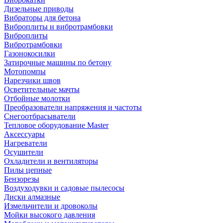
Дизельные приводы
Вибраторы для бетона
Виброплиты и вибротрамбовки
Виброплиты
Вибротрамбовки
Газонокосилки
Затирочные машины по бетону
Мотопомпы
Нарезчики швов
Осветительные мачты
Отбойные молотки
Преобразователи напряжения и частоты
Снегоотбрасыватели
Тепловое оборудование Master
Аксессуары
Нагреватели
Осушители
Охладители и вентиляторы
Пилы цепные
Бензорезы
Воздуходувки и садовые пылесосы
Диски алмазные
Измельчители и дровоколы
Мойки высокого давления