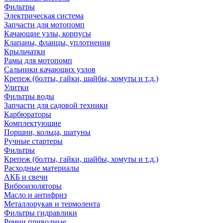
Фильтры
Электрическая система
Запчасти для мотопомп
Качающие узлы, корпусы
Клапаны, фланцы, уплотнения
Крыльчатки
Рамы для мотопомп
Сальники качающих узлов
Крепеж (болты, гайки, шайбы, хомуты и т.д.)
Улитки
Фильтры воды
Запчасти для садовой техники
Карбюраторы
Комплектующие
Поршни, кольца, шатуны
Ручные стартеры
Фильтры
Крепеж (болты, гайки, шайбы, хомуты и т.д.)
Расходные материалы
АКБ и свечи
Виброизоляторы
Масло и антифриз
Металлорукав и термолента
Фильтры гидравлики
Ремни приводные