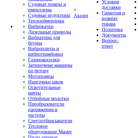
Условия
Судовые помпы и
доставки
импеллеры
Гарантия и
Судовые редукторы
Акции
возврат
Теплообменники
товара
Виброкатки
Политика
Дизельные приводы
Документы
Вибраторы для
Вопрос-
бетона
ответ
Виброплиты и
вибротрамбовки
Газонокосилки
Затирочные машины
по бетону
Мотопомпы
Нарезчики швов
Осветительные
мачты
Отбойные молотки
Преобразователи
напряжения и
частоты
Снегоотбрасыватели
Тепловое
оборудование Master
Пилы цепные