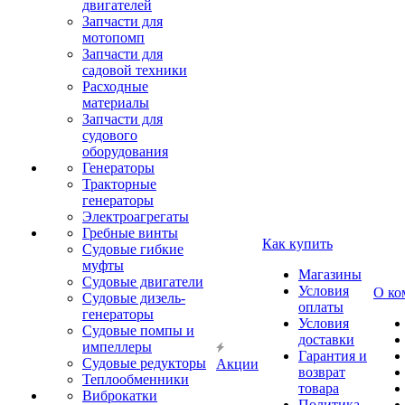
двигателей
Запчасти для
мотопомп
Запчасти для
садовой техники
Расходные
материалы
Запчасти для
судового
оборудования
Генераторы
Тракторные
генераторы
Электроагрегаты
Гребные винты
Как купить
Судовые гибкие
муфты
Магазины
Судовые двигатели
Условия
О ко
Судовые дизель-
оплаты
генераторы
Условия
Судовые помпы и
доставки
импеллеры
Гарантия и
Судовые редукторы
Акции
возврат
Теплообменники
товара
Виброкатки
Политика