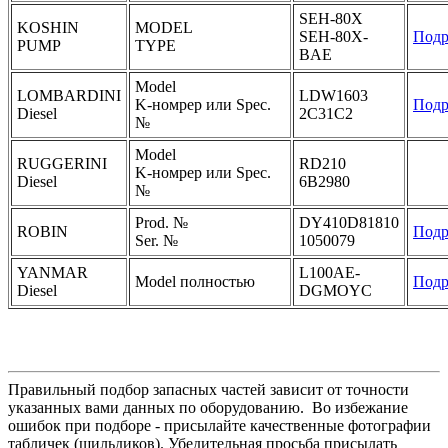
SEH-80X
KOSHIN
MODEL
SEH-80X-
Подр
PUMP
TYPE
BAE
Model
LOMBARDINI
LDW1603
K-номрер или Spec.
Подр
Diesel
2C31C2
№
Model
RUGGERINI
RD210
K-номрер или Spec.
Diesel
6B2980
№
Prod. №
DY410D81810
ROBIN
Подр
Ser. №
1050079
YANMAR
L100AE-
Model полностью
Подр
Diesel
DGMOYC
Правильный подбор запасных частей зависит от точности
указанных вами данных по оборудованию. Во избежание
ошибок при подборе - присылайте качественные фотографии
табличек (шильдиков). Убедительная просьба присылать