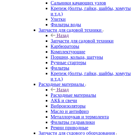
Сальники качающих узлов
Крепеж (болты, гайки, шайбы, хомуты
и т.д.)
Улитки
Фильтры воды
Запчасти для садовой техники
Назад
Запчасти для садовой техники
Карбюраторы
Комплектующие
Поршни, кольца, шатуны
Ручные стартеры
Фильтры
Крепеж (болты, гайки, шайбы, хомуты
и т.д.)
Расходные материалы
Назад
Расходные материалы
АКБ и свечи
Виброизоляторы
Масло и антифриз
Металлорукав и термолента
Фильтры гидравлики
Ремни приводные
Запчасти для судового оборудования