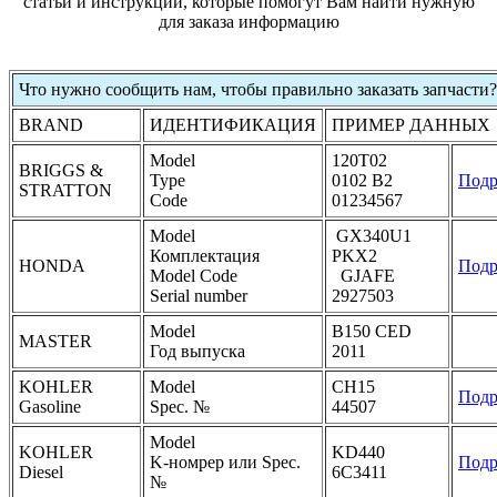
статьи и инструкции, которые помогут Вам найти нужную
для заказа информацию
Что нужно сообщить нам, чтобы правильно заказать запчасти?
BRAND
ИДЕНТИФИКАЦИЯ
ПРИМЕР ДАННЫХ
Model
120T02
BRIGGS &
Type
0102 B2
Подр
STRATTON
Code
01234567
Model
GX340U1
Комплектация
PKX2
HONDA
Подр
Model Code
GJAFE
Serial number
2927503
Model
B150 CED
MASTER
Год выпуска
2011
KOHLER
Model
CH15
Подр
Gasoline
Spec. №
44507
Model
KOHLER
KD440
K-номрер или Spec.
Подр
Diesel
6C3411
№