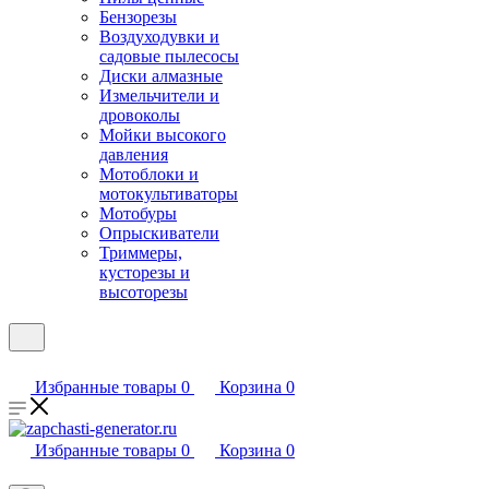
Бензорезы
Воздуходувки и
садовые пылесосы
Диски алмазные
Измельчители и
дровоколы
Мойки высокого
давления
Мотоблоки и
мотокультиваторы
Мотобуры
Опрыскиватели
Триммеры,
кусторезы и
высоторезы
Избранные товары
0
Корзина
0
Избранные товары
0
Корзина
0