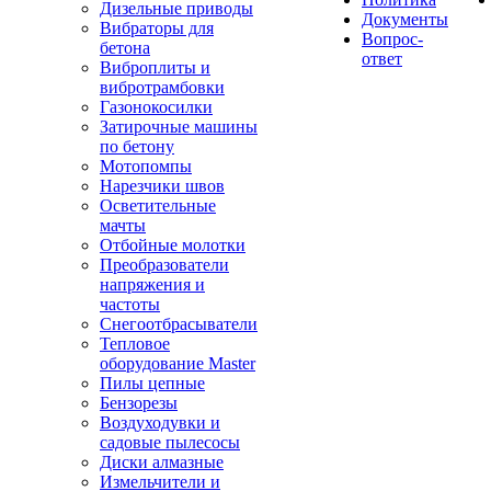
Дизельные приводы
Документы
Вибраторы для
Вопрос-
бетона
ответ
Виброплиты и
вибротрамбовки
Газонокосилки
Затирочные машины
по бетону
Мотопомпы
Нарезчики швов
Осветительные
мачты
Отбойные молотки
Преобразователи
напряжения и
частоты
Снегоотбрасыватели
Тепловое
оборудование Master
Пилы цепные
Бензорезы
Воздуходувки и
садовые пылесосы
Диски алмазные
Измельчители и