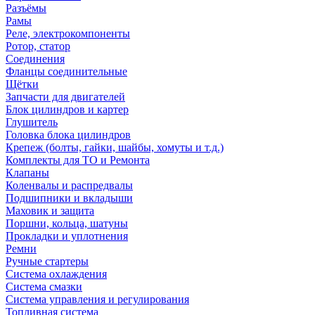
Разъёмы
Рамы
Реле, электрокомпоненты
Ротор, статор
Соединения
Фланцы соединительные
Щётки
Запчасти для двигателей
Блок цилиндров и картер
Глушитель
Головка блока цилиндров
Крепеж (болты, гайки, шайбы, хомуты и т.д.)
Комплекты для ТО и Ремонта
Клапаны
Коленвалы и распредвалы
Подшипники и вкладыши
Маховик и защита
Поршни, кольца, шатуны
Прокладки и уплотнения
Ремни
Ручные стартеры
Система охлаждения
Система смазки
Система управления и регулирования
Топливная система