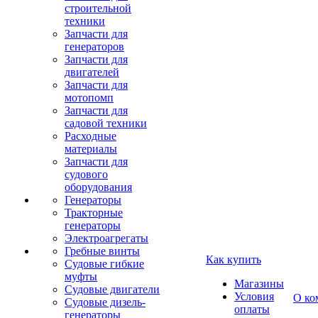
строительной
техники
Запчасти для
генераторов
Запчасти для
двигателей
Запчасти для
мотопомп
Запчасти для
садовой техники
Расходные
материалы
Запчасти для
судового
оборудования
Генераторы
Тракторные
генераторы
Электроагрегаты
Гребные винты
Как купить
Судовые гибкие
муфты
Магазины
Судовые двигатели
Условия
О ко
Судовые дизель-
оплаты
генераторы