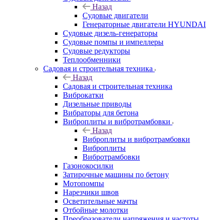
Назад
Судовые двигатели
Генераторные двигатели HYUNDAI
Судовые дизель-генераторы
Судовые помпы и импеллеры
Судовые редукторы
Теплообменники
Садовая и строительная техника
Назад
Садовая и строительная техника
Виброкатки
Дизельные приводы
Вибраторы для бетона
Виброплиты и вибротрамбовки
Назад
Виброплиты и вибротрамбовки
Виброплиты
Вибротрамбовки
Газонокосилки
Затирочные машины по бетону
Мотопомпы
Нарезчики швов
Осветительные мачты
Отбойные молотки
Преобразователи напряжения и частоты