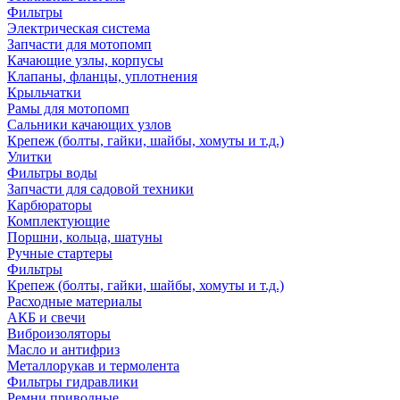
Фильтры
Электрическая система
Запчасти для мотопомп
Качающие узлы, корпусы
Клапаны, фланцы, уплотнения
Крыльчатки
Рамы для мотопомп
Сальники качающих узлов
Крепеж (болты, гайки, шайбы, хомуты и т.д.)
Улитки
Фильтры воды
Запчасти для садовой техники
Карбюраторы
Комплектующие
Поршни, кольца, шатуны
Ручные стартеры
Фильтры
Крепеж (болты, гайки, шайбы, хомуты и т.д.)
Расходные материалы
АКБ и свечи
Виброизоляторы
Масло и антифриз
Металлорукав и термолента
Фильтры гидравлики
Ремни приводные