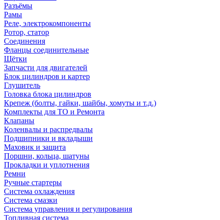
Разъёмы
Рамы
Реле, электрокомпоненты
Ротор, статор
Соединения
Фланцы соединительные
Щётки
Запчасти для двигателей
Блок цилиндров и картер
Глушитель
Головка блока цилиндров
Крепеж (болты, гайки, шайбы, хомуты и т.д.)
Комплекты для ТО и Ремонта
Клапаны
Коленвалы и распредвалы
Подшипники и вкладыши
Маховик и защита
Поршни, кольца, шатуны
Прокладки и уплотнения
Ремни
Ручные стартеры
Система охлаждения
Система смазки
Система управления и регулирования
Топливная система