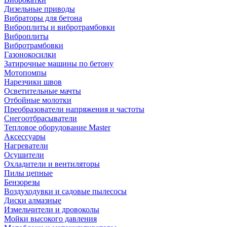
Дизельные приводы
Вибраторы для бетона
Виброплиты и вибротрамбовки
Виброплиты
Вибротрамбовки
Газонокосилки
Затирочные машины по бетону
Мотопомпы
Нарезчики швов
Осветительные мачты
Отбойные молотки
Преобразователи напряжения и частоты
Снегоотбрасыватели
Тепловое оборудование Master
Аксессуары
Нагреватели
Осушители
Охладители и вентиляторы
Пилы цепные
Бензорезы
Воздуходувки и садовые пылесосы
Диски алмазные
Измельчители и дровоколы
Мойки высокого давления