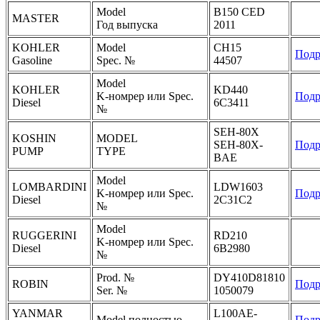
Model
B150 CED
MASTER
Год выпуска
2011
KOHLER
Model
CH15
Подр
Gasoline
Spec. №
44507
Model
KOHLER
KD440
K-номрер или Spec.
Подр
Diesel
6C3411
№
SEH-80X
KOSHIN
MODEL
SEH-80X-
Подр
PUMP
TYPE
BAE
Model
LOMBARDINI
LDW1603
K-номрер или Spec.
Подр
Diesel
2C31C2
№
Model
RUGGERINI
RD210
K-номрер или Spec.
Diesel
6B2980
№
Prod. №
DY410D81810
ROBIN
Подр
Ser. №
1050079
YANMAR
L100AE-
Model полностью
Подр