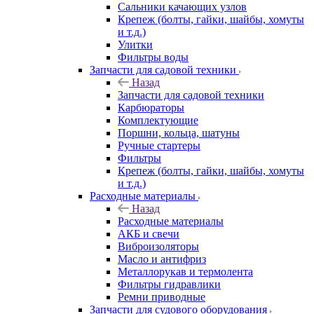
Сальники качающих узлов
Крепеж (болты, гайки, шайбы, хомуты
и т.д.)
Улитки
Фильтры воды
Запчасти для садовой техники
Назад
Запчасти для садовой техники
Карбюраторы
Комплектующие
Поршни, кольца, шатуны
Ручные стартеры
Фильтры
Крепеж (болты, гайки, шайбы, хомуты
и т.д.)
Расходные материалы
Назад
Расходные материалы
АКБ и свечи
Виброизоляторы
Масло и антифриз
Металлорукав и термолента
Фильтры гидравлики
Ремни приводные
Запчасти для судового оборудования