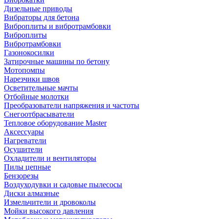
Дизельные приводы
Вибраторы для бетона
Виброплиты и вибротрамбовки
Виброплиты
Вибротрамбовки
Газонокосилки
Затирочные машины по бетону
Мотопомпы
Нарезчики швов
Осветительные мачты
Отбойные молотки
Преобразователи напряжения и частоты
Снегоотбрасыватели
Тепловое оборудование Master
Аксессуары
Нагреватели
Осушители
Охладители и вентиляторы
Пилы цепные
Бензорезы
Воздуходувки и садовые пылесосы
Диски алмазные
Измельчители и дровоколы
Мойки высокого давления