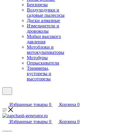
Бензорезы
Воздуходувки и
садовые пылесосы
Диски алмазные
Измельчители и
дровоколы
Мойки высокого
давления
Мотоблоки и
мотокультиваторы
Мотобуры
Опрыскиватели
Триммеры,
кусторезы и
высоторезы
Избранные товары
0
Корзина
0
Избранные товары
0
Корзина
0