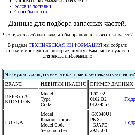
Минимальная сумма заказа/счёта !!!
Условия доставки
Способы оплаты
Данные для подбора запасных частей.
Что нужно сообщить нам, чтобы правильно заказать запчасти?
В разделе
ТЕХНИЧЕСКАЯ ИНФОРМАЦИЯ
мы собрали
статьи и инструкции, которые помогут Вам найти нужную
для заказа информацию
Что нужно сообщить нам, чтобы правильно заказать запчасти?
BRAND
ИДЕНТИФИКАЦИЯ
ПРИМЕР ДАННЫХ
Model
120T02
BRIGGS &
Type
0102 B2
Подр
STRATTON
Code
01234567
Model
GX340U1
Комплектация
PKX2
HONDA
Подр
Model Code
GJAFE
Serial number
2927503