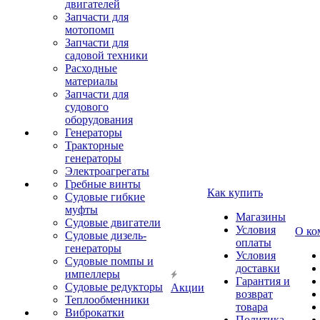
двигателей
Запчасти для
мотопомп
Запчасти для
садовой техники
Расходные
материалы
Запчасти для
судового
оборудования
Генераторы
Тракторные
генераторы
Электроагрегаты
Гребные винты
Как купить
Судовые гибкие
муфты
Магазины
Судовые двигатели
Условия
О ко
Судовые дизель-
оплаты
генераторы
Условия
Судовые помпы и
доставки
импеллеры
Гарантия и
Судовые редукторы
Акции
возврат
Теплообменники
товара
Виброкатки
Политика