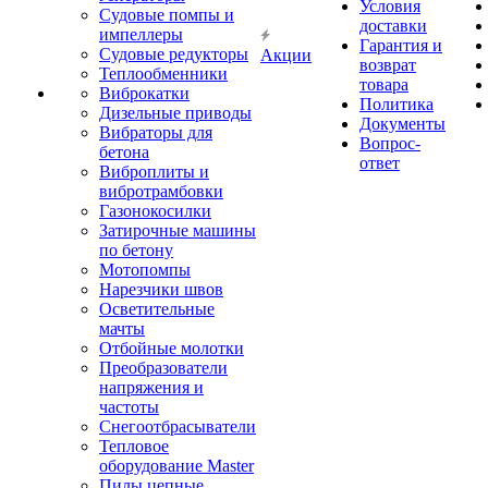
Условия
Судовые помпы и
доставки
импеллеры
Гарантия и
Судовые редукторы
Акции
возврат
Теплообменники
товара
Виброкатки
Политика
Дизельные приводы
Документы
Вибраторы для
Вопрос-
бетона
ответ
Виброплиты и
вибротрамбовки
Газонокосилки
Затирочные машины
по бетону
Мотопомпы
Нарезчики швов
Осветительные
мачты
Отбойные молотки
Преобразователи
напряжения и
частоты
Снегоотбрасыватели
Тепловое
оборудование Master
Пилы цепные