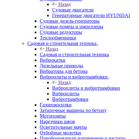
Назад
Судовые двигатели
Генераторные двигатели HYUNDAI
Судовые дизель-генераторы
Судовые помпы и импеллеры
Судовые редукторы
Теплообменники
Садовая и строительная техника
Назад
Садовая и строительная техника
Виброкатки
Дизельные приводы
Вибраторы для бетона
Виброплиты и вибротрамбовки
Назад
Виброплиты и вибротрамбовки
Виброплиты
Вибротрамбовки
Газонокосилки
Затирочные машины по бетону
Мотопомпы
Нарезчики швов
Осветительные мачты
Отбойные молотки
Преобразователи напряжения и частоты