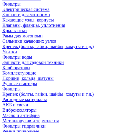
Фильтры
Электрическая система
Запчасти для мотопомп
Качающие узлы, корпусы
Клапаны, фланцы, уплотнения
Крыльчатки
Рамы для мотопомп
Сальники качающих узлов
Крепеж (болты, гайки, шайбы, хомуты и т.д.)
Улитки
Фильтры воды
Запчасти для садовой техники
Карбюраторы
Комплектующие
Поршни, кольца, шатуны
Ручные стартеры
Фильтры
Крепеж (болты, гайки, шайбы, хомуты и т.д.)
Расходные материалы
АКБ и свечи
Виброизоляторы
Масло и антифриз
Металлорукав и термолента
Фильтры гидравлики
Ремни приводные