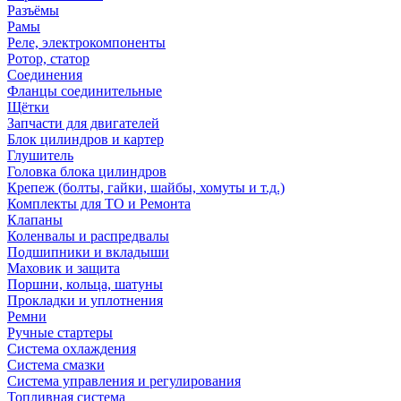
Разъёмы
Рамы
Реле, электрокомпоненты
Ротор, статор
Соединения
Фланцы соединительные
Щётки
Запчасти для двигателей
Блок цилиндров и картер
Глушитель
Головка блока цилиндров
Крепеж (болты, гайки, шайбы, хомуты и т.д.)
Комплекты для ТО и Ремонта
Клапаны
Коленвалы и распредвалы
Подшипники и вкладыши
Маховик и защита
Поршни, кольца, шатуны
Прокладки и уплотнения
Ремни
Ручные стартеры
Система охлаждения
Система смазки
Система управления и регулирования
Топливная система