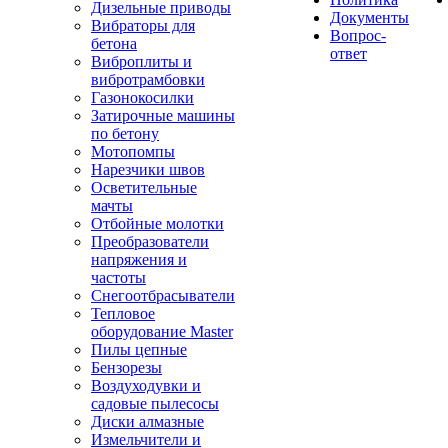
Дизельные приводы
Документы
Вибраторы для
Вопрос-
бетона
ответ
Виброплиты и
вибротрамбовки
Газонокосилки
Затирочные машины
по бетону
Мотопомпы
Нарезчики швов
Осветительные
мачты
Отбойные молотки
Преобразователи
напряжения и
частоты
Снегоотбрасыватели
Тепловое
оборудование Master
Пилы цепные
Бензорезы
Воздуходувки и
садовые пылесосы
Диски алмазные
Измельчители и