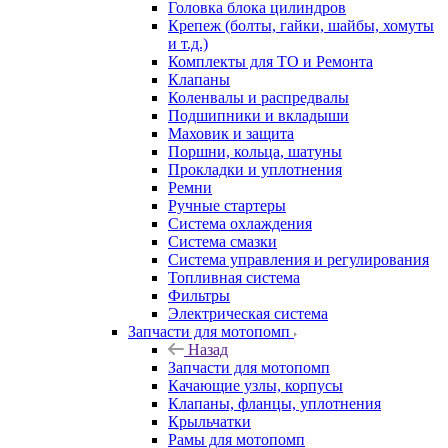
Головка блока цилиндров
Крепеж (болты, гайки, шайбы, хомуты
и т.д.)
Комплекты для ТО и Ремонта
Клапаны
Коленвалы и распредвалы
Подшипники и вкладыши
Маховик и защита
Поршни, кольца, шатуны
Прокладки и уплотнения
Ремни
Ручные стартеры
Система охлаждения
Система смазки
Система управления и регулирования
Топливная система
Фильтры
Электрическая система
Запчасти для мотопомп
Назад
Запчасти для мотопомп
Качающие узлы, корпусы
Клапаны, фланцы, уплотнения
Крыльчатки
Рамы для мотопомп