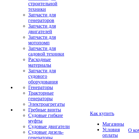
строительной
техники
Запчасти для
генераторов
Запчасти для
двигателей
Запчасти для
мотопомп
Запчасти для
садовой техники
Расходные
материалы
Запчасти для
судового
оборудования
Генераторы
Тракторные
генераторы
Электроагрегаты
Гребные винты
Как купить
Судовые гибкие
муфты
Магазины
Судовые двигатели
Условия
О ко
Судовые дизель-
оплаты
генераторы