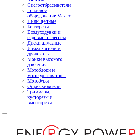
Снегоотбрасыватели
Тепловое
оборудование Master
Пилы цепные
Бензорезы
Воздуходувки и
садовые пылесосы
Диски алмазные
Измельчители и
дровоколы
Мойки высокого
давления
Мотоблоки и
мотокультиваторы
Мотобуры
Опрыскиватели
Триммеры,
кусторезы и
высоторезы