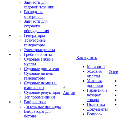
Запчасти для
садовой техники
Расходные
материалы
Запчасти для
судового
оборудования
Генераторы
Тракторные
генераторы
Электроагрегаты
Гребные винты
Как купить
Судовые гибкие
муфты
Магазины
Судовые двигатели
Условия
О ко
Судовые дизель-
оплаты
генераторы
Условия
Судовые помпы и
доставки
импеллеры
Гарантия и
Судовые редукторы
Акции
возврат
Теплообменники
товара
Виброкатки
Политика
Дизельные приводы
Документы
Вибраторы для
Вопрос-
бетона