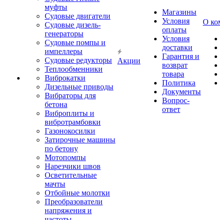
муфты
Магазины
Судовые двигатели
Условия
О ко
Судовые дизель-
оплаты
генераторы
Условия
Судовые помпы и
доставки
импеллеры
Гарантия и
Судовые редукторы
Акции
возврат
Теплообменники
товара
Виброкатки
Политика
Дизельные приводы
Документы
Вибраторы для
Вопрос-
бетона
ответ
Виброплиты и
вибротрамбовки
Газонокосилки
Затирочные машины
по бетону
Мотопомпы
Нарезчики швов
Осветительные
мачты
Отбойные молотки
Преобразователи
напряжения и
частоты