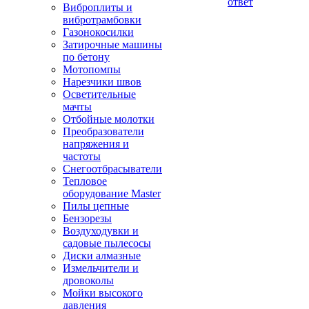
ответ
Виброплиты и
вибротрамбовки
Газонокосилки
Затирочные машины
по бетону
Мотопомпы
Нарезчики швов
Осветительные
мачты
Отбойные молотки
Преобразователи
напряжения и
частоты
Снегоотбрасыватели
Тепловое
оборудование Master
Пилы цепные
Бензорезы
Воздуходувки и
садовые пылесосы
Диски алмазные
Измельчители и
дровоколы
Мойки высокого
давления