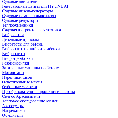
Судовые двигатели
Генераторные двигатели HYUNDAI
Судовые дизель-генераторы
Судовые помпы и импеллеры
Судовые редукторы
Теплообменники
Садовая и строительная техника
Виброкатки
Дизельные приводы
Вибраторы для бетона
Виброплиты и вибротрамбовки
Виброплиты
Вибротрамбовки
Газонокосилки
Затирочные машины по бетону
Мотопомпы
Нарезчики швов
Осветительные мачты
Отбойные молотки
Преобразователи напряжения и частоты
Снегоотбрасыватели
Тепловое оборудование Master
Аксессуары
Нагреватели
Осушители