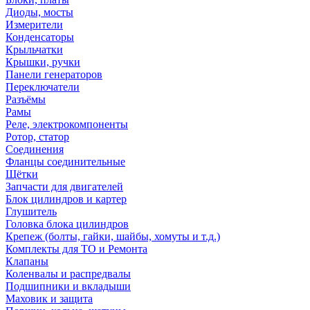
Диоды, мосты
Измерители
Конденсаторы
Крыльчатки
Крышки, ручки
Панели генераторов
Переключатели
Разъёмы
Рамы
Реле, электрокомпоненты
Ротор, статор
Соединения
Фланцы соединительные
Щётки
Запчасти для двигателей
Блок цилиндров и картер
Глушитель
Головка блока цилиндров
Крепеж (болты, гайки, шайбы, хомуты и т.д.)
Комплекты для ТО и Ремонта
Клапаны
Коленвалы и распредвалы
Подшипники и вкладыши
Маховик и защита