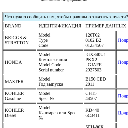
Что нужно сообщить нам, чтобы правильно заказать запчасти?
BRAND
ИДЕНТИФИКАЦИЯ
ПРИМЕР ДАННЫХ
Model
120T02
BRIGGS &
Type
0102 B2
Подр
STRATTON
Code
01234567
Model
GX340U1
Комплектация
PKX2
HONDA
Подр
Model Code
GJAFE
Serial number
2927503
Model
B150 CED
MASTER
Год выпуска
2011
KOHLER
Model
CH15
Подр
Gasoline
Spec. №
44507
Model
KOHLER
KD440
K-номрер или Spec.
Подр
Diesel
6C3411
№
SEH-80X