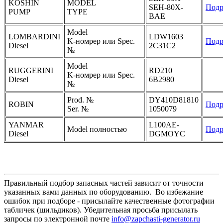
KOSHIN
MODEL
SEH-80X-
Подр
PUMP
TYPE
BAE
Model
LOMBARDINI
LDW1603
K-номрер или Spec.
Подр
Diesel
2C31C2
№
Model
RUGGERINI
RD210
K-номрер или Spec.
Diesel
6B2980
№
Prod. №
DY410D81810
ROBIN
Подр
Ser. №
1050079
YANMAR
L100AE-
Model полностью
Подр
Diesel
DGMOYC
Правильный подбор запасных частей зависит от точности
указанных вами данных по оборудованию. Во избежание
ошибок при подборе - присылайте качественные фотографии
табличек (шильдиков). Убедительная просьба присылать
запросы по электронной почте
info@zapchasti-generator.ru