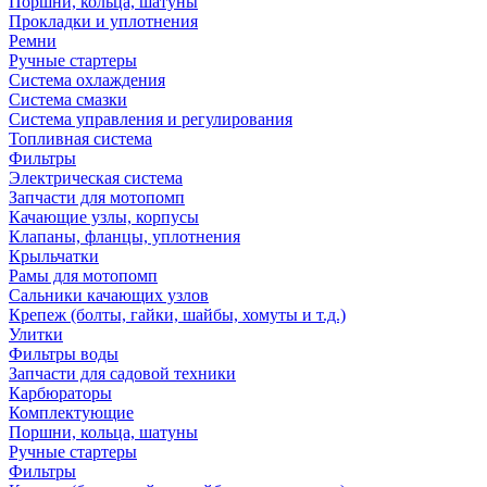
Поршни, кольца, шатуны
Прокладки и уплотнения
Ремни
Ручные стартеры
Система охлаждения
Система смазки
Система управления и регулирования
Топливная система
Фильтры
Электрическая система
Запчасти для мотопомп
Качающие узлы, корпусы
Клапаны, фланцы, уплотнения
Крыльчатки
Рамы для мотопомп
Сальники качающих узлов
Крепеж (болты, гайки, шайбы, хомуты и т.д.)
Улитки
Фильтры воды
Запчасти для садовой техники
Карбюраторы
Комплектующие
Поршни, кольца, шатуны
Ручные стартеры
Фильтры