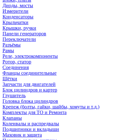
Диоды, мосты
Измерители
Конденсаторы
Крыльчатки
Крышки, ручки
Панели генераторов
Переключатели
Разъёмы
Рамы
Реле, электрокомпоненты
Ротор, статор
Соединения
Фланцы соединительные
Щётки
Запчасти для двигателей
Блок цилиндров и картер
Глушитель
Головка блока цилиндров
Крепеж (болты, гайки, шайбы, хомуты и т.д.)
Комплекты для ТО и Ремонта
Клапаны
Коленвалы и распредвалы
Подшипники и вкладыши
Маховик и защита