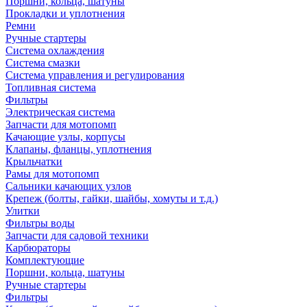
Поршни, кольца, шатуны
Прокладки и уплотнения
Ремни
Ручные стартеры
Система охлаждения
Система смазки
Система управления и регулирования
Топливная система
Фильтры
Электрическая система
Запчасти для мотопомп
Качающие узлы, корпусы
Клапаны, фланцы, уплотнения
Крыльчатки
Рамы для мотопомп
Сальники качающих узлов
Крепеж (болты, гайки, шайбы, хомуты и т.д.)
Улитки
Фильтры воды
Запчасти для садовой техники
Карбюраторы
Комплектующие
Поршни, кольца, шатуны
Ручные стартеры
Фильтры