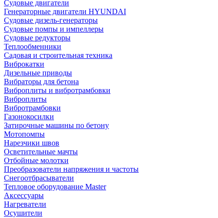
Судовые двигатели
Генераторные двигатели HYUNDAI
Судовые дизель-генераторы
Судовые помпы и импеллеры
Судовые редукторы
Теплообменники
Садовая и строительная техника
Виброкатки
Дизельные приводы
Вибраторы для бетона
Виброплиты и вибротрамбовки
Виброплиты
Вибротрамбовки
Газонокосилки
Затирочные машины по бетону
Мотопомпы
Нарезчики швов
Осветительные мачты
Отбойные молотки
Преобразователи напряжения и частоты
Снегоотбрасыватели
Тепловое оборудование Master
Аксессуары
Нагреватели
Осушители