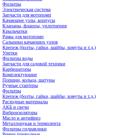
Фильтры
Электрическая система
Запчасти для мотопомп
Качающие узлы, корпусы
Клапаны, фланцы, уплотнения
Крыльчатки
Рамы для мотопомп
Сальники качающих узлов
Крепеж (болты, гайки, шайбы, хомуты и т.д.)
Улитки
Фильтры воды
Запчасти для садовой техники
Карбюраторы
Комплектующие
Поршни, кольца, шатуны
Ручные стартеры
Фильтры
Крепеж (болты, гайки, шайбы, хомуты и т.д.)
Расходные материалы
АКБ и свечи
Виброизоляторы
Масло и антифриз
Металлорукав и термолента
Фильтры гидравлики
Ремни приводные