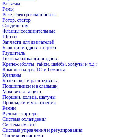
Разъёмы
Рамы
Реле, электрокомпоненты
Ротор, статор
Соединения
Фланцы соединительные
Щётки
Запчасти для двигателей
Блок цилиндров и картер
Глушитель
Головка блока цилиндров
Крепеж (болты, гайки, шайбы, хомуты и т.д.)
Комплекты для ТО и Ремонта
Клапаны
Коленвалы и распредвалы
Подшипники и вкладыши
Маховик и защита
Поршни, кольца, шатуны
Прокладки и уплотнения
Ремни
Ручные стартеры
Система охлаждения
Система смазки
Система управления и регулирования
Топливная система