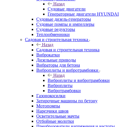
Назад
Судовые двигатели
Генераторные двигатели HYUNDAI
Судовые дизель-генераторы
Судовые помпы и импеллеры
Судовые редукторы
Теплообменники
Садовая и строительная техника
Назад
Садовая и строительная техника
Виброкатки
Дизельные приводы
Вибраторы для бетона
Виброплиты и вибротрамбовки
Назад
Виброплиты и вибротрамбовки
Виброплиты
Вибротрамбовки
Газонокосилки
Затирочные машины по бетону
Мотопомпы
Нарезчики швов
Осветительные мачты
Отбойные молотки
Преобразователи напряжения и частоты