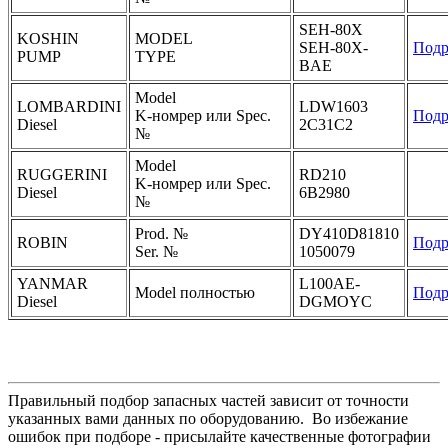
SEH-80X
KOSHIN
MODEL
SEH-80X-
Подр
PUMP
TYPE
BAE
Model
LOMBARDINI
LDW1603
K-номрер или Spec.
Подр
Diesel
2C31C2
№
Model
RUGGERINI
RD210
K-номрер или Spec.
Diesel
6B2980
№
Prod. №
DY410D81810
ROBIN
Подр
Ser. №
1050079
YANMAR
L100AE-
Model полностью
Подр
Diesel
DGMOYC
Правильный подбор запасных частей зависит от точности
указанных вами данных по оборудованию. Во избежание
ошибок при подборе - присылайте качественные фотографии