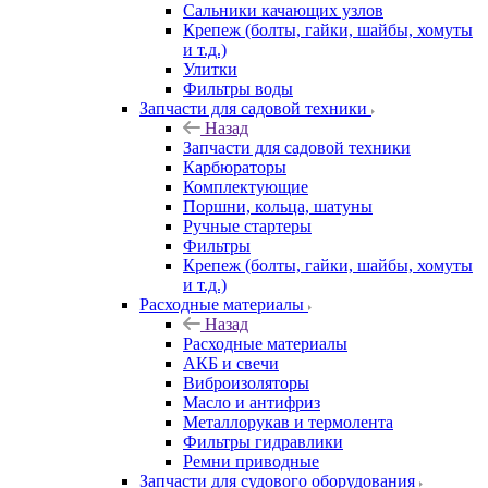
Сальники качающих узлов
Крепеж (болты, гайки, шайбы, хомуты
и т.д.)
Улитки
Фильтры воды
Запчасти для садовой техники
Назад
Запчасти для садовой техники
Карбюраторы
Комплектующие
Поршни, кольца, шатуны
Ручные стартеры
Фильтры
Крепеж (болты, гайки, шайбы, хомуты
и т.д.)
Расходные материалы
Назад
Расходные материалы
АКБ и свечи
Виброизоляторы
Масло и антифриз
Металлорукав и термолента
Фильтры гидравлики
Ремни приводные
Запчасти для судового оборудования