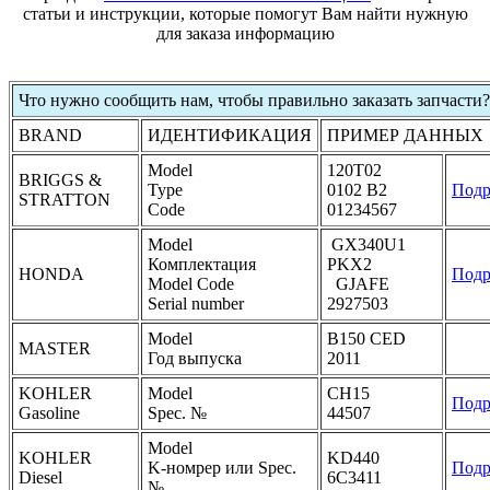
статьи и инструкции, которые помогут Вам найти нужную
для заказа информацию
Что нужно сообщить нам, чтобы правильно заказать запчасти?
BRAND
ИДЕНТИФИКАЦИЯ
ПРИМЕР ДАННЫХ
Model
120T02
BRIGGS &
Type
0102 B2
Подр
STRATTON
Code
01234567
Model
GX340U1
Комплектация
PKX2
HONDA
Подр
Model Code
GJAFE
Serial number
2927503
Model
B150 CED
MASTER
Год выпуска
2011
KOHLER
Model
CH15
Подр
Gasoline
Spec. №
44507
Model
KOHLER
KD440
K-номрер или Spec.
Подр
Diesel
6C3411
№