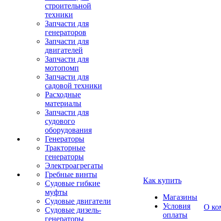
строительной
техники
Запчасти для
генераторов
Запчасти для
двигателей
Запчасти для
мотопомп
Запчасти для
садовой техники
Расходные
материалы
Запчасти для
судового
оборудования
Генераторы
Тракторные
генераторы
Электроагрегаты
Гребные винты
Как купить
Судовые гибкие
муфты
Магазины
Судовые двигатели
Условия
О ко
Судовые дизель-
оплаты
генераторы