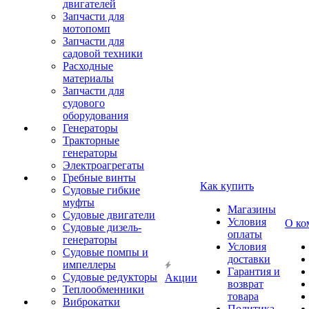
двигателей
Запчасти для
мотопомп
Запчасти для
садовой техники
Расходные
материалы
Запчасти для
судового
оборудования
Генераторы
Тракторные
генераторы
Электроагрегаты
Гребные винты
Как купить
Судовые гибкие
муфты
Магазины
Судовые двигатели
Условия
О ко
Судовые дизель-
оплаты
генераторы
Условия
Судовые помпы и
доставки
импеллеры
Гарантия и
Судовые редукторы
Акции
возврат
Теплообменники
товара
Виброкатки
Политика