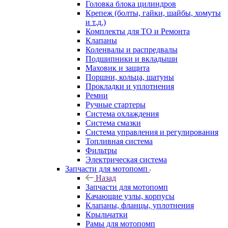
Головка блока цилиндров
Крепеж (болты, гайки, шайбы, хомуты
и т.д.)
Комплекты для ТО и Ремонта
Клапаны
Коленвалы и распредвалы
Подшипники и вкладыши
Маховик и защита
Поршни, кольца, шатуны
Прокладки и уплотнения
Ремни
Ручные стартеры
Система охлаждения
Система смазки
Система управления и регулирования
Топливная система
Фильтры
Электрическая система
Запчасти для мотопомп
Назад
Запчасти для мотопомп
Качающие узлы, корпусы
Клапаны, фланцы, уплотнения
Крыльчатки
Рамы для мотопомп