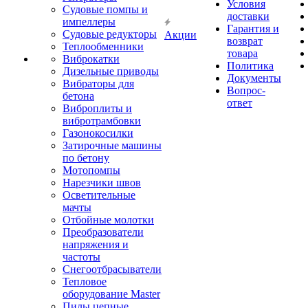
Условия
Судовые помпы и
доставки
импеллеры
Гарантия и
Судовые редукторы
Акции
возврат
Теплообменники
товара
Виброкатки
Политика
Дизельные приводы
Документы
Вибраторы для
Вопрос-
бетона
ответ
Виброплиты и
вибротрамбовки
Газонокосилки
Затирочные машины
по бетону
Мотопомпы
Нарезчики швов
Осветительные
мачты
Отбойные молотки
Преобразователи
напряжения и
частоты
Снегоотбрасыватели
Тепловое
оборудование Master
Пилы цепные