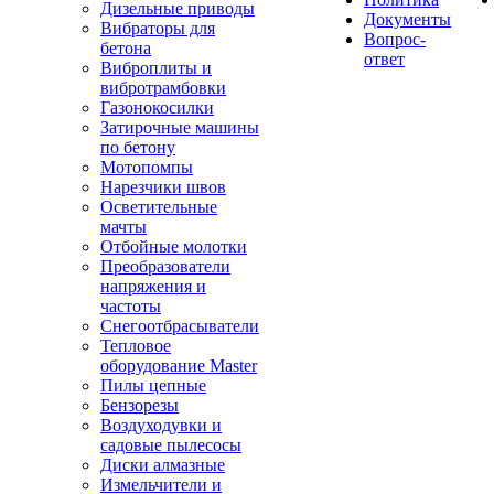
Дизельные приводы
Документы
Вибраторы для
Вопрос-
бетона
ответ
Виброплиты и
вибротрамбовки
Газонокосилки
Затирочные машины
по бетону
Мотопомпы
Нарезчики швов
Осветительные
мачты
Отбойные молотки
Преобразователи
напряжения и
частоты
Снегоотбрасыватели
Тепловое
оборудование Master
Пилы цепные
Бензорезы
Воздуходувки и
садовые пылесосы
Диски алмазные
Измельчители и