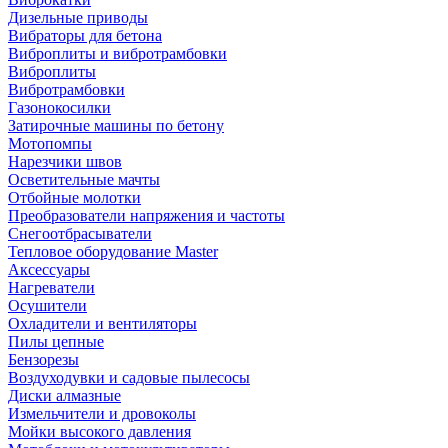
Дизельные приводы
Вибраторы для бетона
Виброплиты и вибротрамбовки
Виброплиты
Вибротрамбовки
Газонокосилки
Затирочные машины по бетону
Мотопомпы
Нарезчики швов
Осветительные мачты
Отбойные молотки
Преобразователи напряжения и частоты
Снегоотбрасыватели
Тепловое оборудование Master
Аксессуары
Нагреватели
Осушители
Охладители и вентиляторы
Пилы цепные
Бензорезы
Воздуходувки и садовые пылесосы
Диски алмазные
Измельчители и дровоколы
Мойки высокого давления