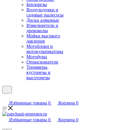
Бензорезы
Воздуходувки и
садовые пылесосы
Диски алмазные
Измельчители и
дровоколы
Мойки высокого
давления
Мотоблоки и
мотокультиваторы
Мотобуры
Опрыскиватели
Триммеры,
кусторезы и
высоторезы
Избранные товары
0
Корзина
0
Избранные товары
0
Корзина
0