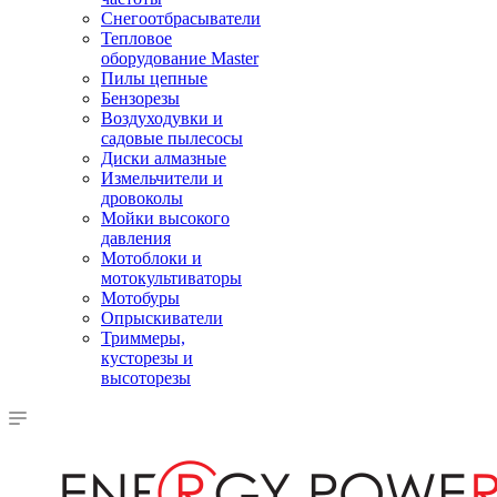
Снегоотбрасыватели
Тепловое
оборудование Master
Пилы цепные
Бензорезы
Воздуходувки и
садовые пылесосы
Диски алмазные
Измельчители и
дровоколы
Мойки высокого
давления
Мотоблоки и
мотокультиваторы
Мотобуры
Опрыскиватели
Триммеры,
кусторезы и
высоторезы