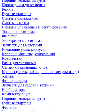
Поршни, кольца, шатуны
Прокладки и уплотнения
Ремни
Ручные стартеры
Система охлаждения
Система смазки
Система управления и регулирования
Топливная система
Фильтры
Электрическая система
Запчасти для мотопомп
Качающие узлы, корпусы
Клапаны, фланцы, уплотнения
Крыльчатки
Рамы для мотопомп
Сальники качающих узлов
Крепеж (болты, гайки, шайбы, хомуты и т.д.)
Улитки
Фильтры воды
Запчасти для садовой техники
Карбюраторы
Комплектующие
Поршни, кольца, шатуны
Ручные стартеры
Фильтры