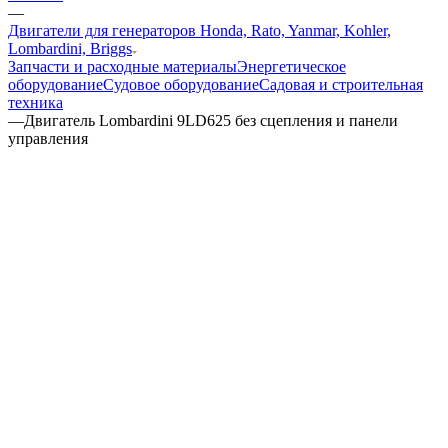
—
Двигатели для генераторов Honda, Rato, Yanmar, Kohler,
Lombardini, Briggs
Запчасти и расходные материалы
Энергетическое
оборудование
Судовое оборудование
Садовая и строительная
техника
—
Двигатель Lombardini 9LD625 без сцепления и панели
управления