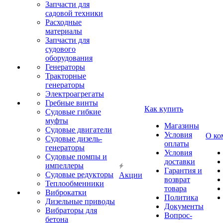
Запчасти для
садовой техники
Расходные
материалы
Запчасти для
судового
оборудования
Генераторы
Тракторные
генераторы
Электроагрегаты
Гребные винты
Как купить
Судовые гибкие
муфты
Магазины
Судовые двигатели
Условия
О ко
Судовые дизель-
оплаты
генераторы
Условия
Судовые помпы и
доставки
импеллеры
Гарантия и
Судовые редукторы
Акции
возврат
Теплообменники
товара
Виброкатки
Политика
Дизельные приводы
Документы
Вибраторы для
Вопрос-
бетона