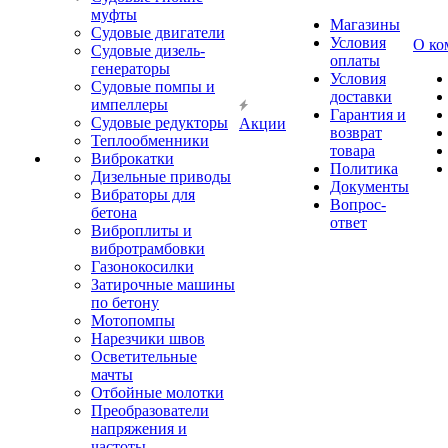
муфты
Магазины
Судовые двигатели
Условия
О ко
Судовые дизель-
оплаты
генераторы
Условия
Судовые помпы и
доставки
импеллеры
Гарантия и
Судовые редукторы
Акции
возврат
Теплообменники
товара
Виброкатки
Политика
Дизельные приводы
Документы
Вибраторы для
Вопрос-
бетона
ответ
Виброплиты и
вибротрамбовки
Газонокосилки
Затирочные машины
по бетону
Мотопомпы
Нарезчики швов
Осветительные
мачты
Отбойные молотки
Преобразователи
напряжения и
частоты