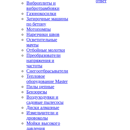
ответ
Виброплиты и
вибротрамбовки
Газонокосилки
Затирочные машины
по бетону
Мотопомпы
Нарезчики швов
Осветительные
мачты
Отбойные молотки
Преобразователи
напряжения и
частоты
Снегоотбрасыватели
Тепловое
оборудование Master
Пилы цепные
Бензорезы
Воздуходувки и
садовые пылесосы
Диски алмазные
Измельчители и
дровоколы
Мойки высокого
давления