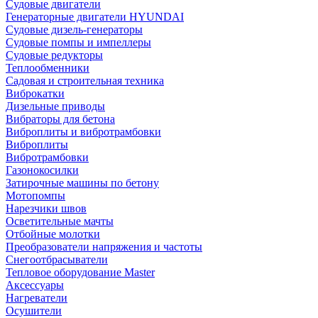
Судовые двигатели
Генераторные двигатели HYUNDAI
Судовые дизель-генераторы
Судовые помпы и импеллеры
Судовые редукторы
Теплообменники
Садовая и строительная техника
Виброкатки
Дизельные приводы
Вибраторы для бетона
Виброплиты и вибротрамбовки
Виброплиты
Вибротрамбовки
Газонокосилки
Затирочные машины по бетону
Мотопомпы
Нарезчики швов
Осветительные мачты
Отбойные молотки
Преобразователи напряжения и частоты
Снегоотбрасыватели
Тепловое оборудование Master
Аксессуары
Нагреватели
Осушители