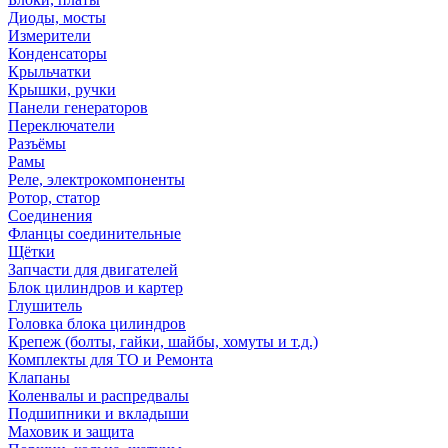
Диоды, мосты
Измерители
Конденсаторы
Крыльчатки
Крышки, ручки
Панели генераторов
Переключатели
Разъёмы
Рамы
Реле, электрокомпоненты
Ротор, статор
Соединения
Фланцы соединительные
Щётки
Запчасти для двигателей
Блок цилиндров и картер
Глушитель
Головка блока цилиндров
Крепеж (болты, гайки, шайбы, хомуты и т.д.)
Комплекты для ТО и Ремонта
Клапаны
Коленвалы и распредвалы
Подшипники и вкладыши
Маховик и защита