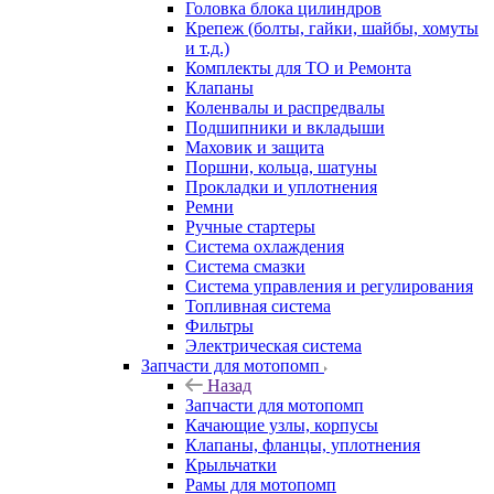
Головка блока цилиндров
Крепеж (болты, гайки, шайбы, хомуты
и т.д.)
Комплекты для ТО и Ремонта
Клапаны
Коленвалы и распредвалы
Подшипники и вкладыши
Маховик и защита
Поршни, кольца, шатуны
Прокладки и уплотнения
Ремни
Ручные стартеры
Система охлаждения
Система смазки
Система управления и регулирования
Топливная система
Фильтры
Электрическая система
Запчасти для мотопомп
Назад
Запчасти для мотопомп
Качающие узлы, корпусы
Клапаны, фланцы, уплотнения
Крыльчатки
Рамы для мотопомп