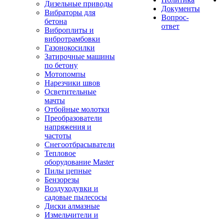
Дизельные приводы
Документы
Вибраторы для
Вопрос-
бетона
ответ
Виброплиты и
вибротрамбовки
Газонокосилки
Затирочные машины
по бетону
Мотопомпы
Нарезчики швов
Осветительные
мачты
Отбойные молотки
Преобразователи
напряжения и
частоты
Снегоотбрасыватели
Тепловое
оборудование Master
Пилы цепные
Бензорезы
Воздуходувки и
садовые пылесосы
Диски алмазные
Измельчители и