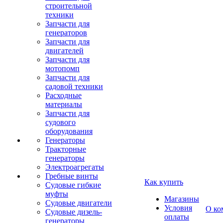
строительной
техники
Запчасти для
генераторов
Запчасти для
двигателей
Запчасти для
мотопомп
Запчасти для
садовой техники
Расходные
материалы
Запчасти для
судового
оборудования
Генераторы
Тракторные
генераторы
Электроагрегаты
Гребные винты
Как купить
Судовые гибкие
муфты
Магазины
Судовые двигатели
Условия
О ко
Судовые дизель-
оплаты
генераторы