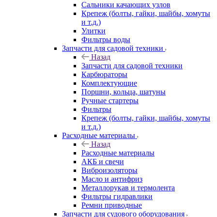
Сальники качающих узлов
Крепеж (болты, гайки, шайбы, хомуты
и т.д.)
Улитки
Фильтры воды
Запчасти для садовой техники
Назад
Запчасти для садовой техники
Карбюраторы
Комплектующие
Поршни, кольца, шатуны
Ручные стартеры
Фильтры
Крепеж (болты, гайки, шайбы, хомуты
и т.д.)
Расходные материалы
Назад
Расходные материалы
АКБ и свечи
Виброизоляторы
Масло и антифриз
Металлорукав и термолента
Фильтры гидравлики
Ремни приводные
Запчасти для судового оборудования