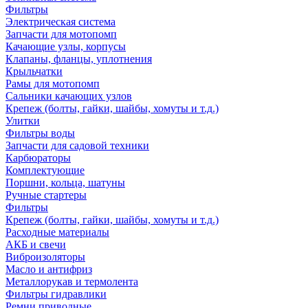
Фильтры
Электрическая система
Запчасти для мотопомп
Качающие узлы, корпусы
Клапаны, фланцы, уплотнения
Крыльчатки
Рамы для мотопомп
Сальники качающих узлов
Крепеж (болты, гайки, шайбы, хомуты и т.д.)
Улитки
Фильтры воды
Запчасти для садовой техники
Карбюраторы
Комплектующие
Поршни, кольца, шатуны
Ручные стартеры
Фильтры
Крепеж (болты, гайки, шайбы, хомуты и т.д.)
Расходные материалы
АКБ и свечи
Виброизоляторы
Масло и антифриз
Металлорукав и термолента
Фильтры гидравлики
Ремни приводные