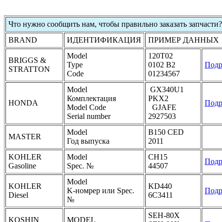
Что нужно сообщить нам, чтобы правильно заказать запчасти?
BRAND
ИДЕНТИФИКАЦИЯ
ПРИМЕР ДАННЫХ
Model
120T02
BRIGGS &
Type
0102 B2
Подр
STRATTON
Code
01234567
Model
GX340U1
Комплектация
PKX2
HONDA
Подр
Model Code
GJAFE
Serial number
2927503
Model
B150 CED
MASTER
Год выпуска
2011
KOHLER
Model
CH15
Подр
Gasoline
Spec. №
44507
Model
KOHLER
KD440
K-номрер или Spec.
Подр
Diesel
6C3411
№
SEH-80X
KOSHIN
MODEL