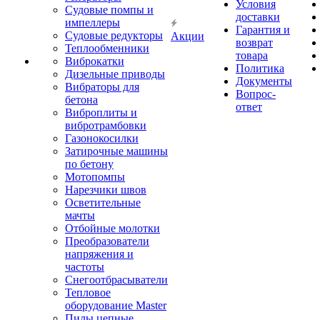
Условия
Судовые помпы и
доставки
импеллеры
Гарантия и
Судовые редукторы
Акции
возврат
Теплообменники
товара
Виброкатки
Политика
Дизельные приводы
Документы
Вибраторы для
Вопрос-
бетона
ответ
Виброплиты и
вибротрамбовки
Газонокосилки
Затирочные машины
по бетону
Мотопомпы
Нарезчики швов
Осветительные
мачты
Отбойные молотки
Преобразователи
напряжения и
частоты
Снегоотбрасыватели
Тепловое
оборудование Master
Пилы цепные