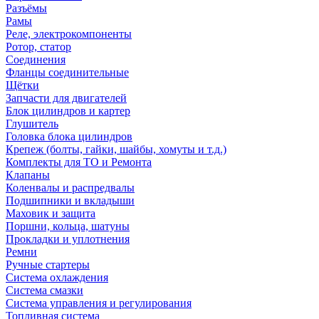
Разъёмы
Рамы
Реле, электрокомпоненты
Ротор, статор
Соединения
Фланцы соединительные
Щётки
Запчасти для двигателей
Блок цилиндров и картер
Глушитель
Головка блока цилиндров
Крепеж (болты, гайки, шайбы, хомуты и т.д.)
Комплекты для ТО и Ремонта
Клапаны
Коленвалы и распредвалы
Подшипники и вкладыши
Маховик и защита
Поршни, кольца, шатуны
Прокладки и уплотнения
Ремни
Ручные стартеры
Система охлаждения
Система смазки
Система управления и регулирования
Топливная система