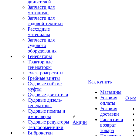
двигателей
Запчасти для
мотопомп
Запчасти для
садовой техники
Расходные
материалы
Запчасти для
судового
оборудования
Генераторы
Тракторные
генераторы
Электроагрегаты
Гребные винты
Как купить
Судовые гибкие
муфты
Магазины
Судовые двигатели
Условия
О ко
Судовые дизель-
оплаты
генераторы
Условия
Судовые помпы и
доставки
импеллеры
Гарантия и
Судовые редукторы
Акции
возврат
Теплообменники
товара
Виброкатки
Политика