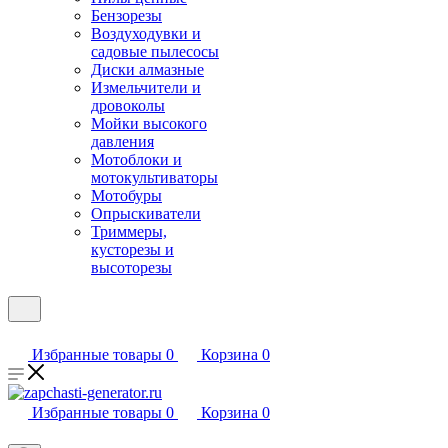
Бензорезы
Воздуходувки и
садовые пылесосы
Диски алмазные
Измельчители и
дровоколы
Мойки высокого
давления
Мотоблоки и
мотокультиваторы
Мотобуры
Опрыскиватели
Триммеры,
кусторезы и
высоторезы
Избранные товары
0
Корзина
0
Избранные товары
0
Корзина
0