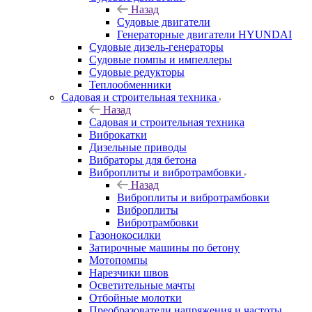
Назад
Судовые двигатели
Генераторные двигатели HYUNDAI
Судовые дизель-генераторы
Судовые помпы и импеллеры
Судовые редукторы
Теплообменники
Садовая и строительная техника
Назад
Садовая и строительная техника
Виброкатки
Дизельные приводы
Вибраторы для бетона
Виброплиты и вибротрамбовки
Назад
Виброплиты и вибротрамбовки
Виброплиты
Вибротрамбовки
Газонокосилки
Затирочные машины по бетону
Мотопомпы
Нарезчики швов
Осветительные мачты
Отбойные молотки
Преобразователи напряжения и частоты