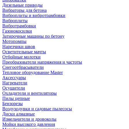
Дизельные приводы
Вибраторы для бетона
Виброплиты и вибротрамбовки
Виброплиты
Вибротрамбовки
Газонокосилки
Затирочные машины по бетону
Мотопомпы
Нарезчики швов
Осветительные мачты
Отбойные молотки
Преобразователи напряжения и частоты
Снегоотбрасыватели
Тепловое оборудование Master
Аксессуары
Нагреватели
Осушители
Охладители и вентиляторы
Пилы цепные
Бензорезы
Воздуходувки и садовые пылесосы
Диски алмазные
Измельчители и дровоколы
Мойки высокого давления