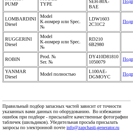
SEH-80X-
Подр
PUMP
TYPE
BAE
Model
LOMBARDINI
LDW1603
K-номрер или Spec.
Подр
Diesel
2C31C2
№
Model
RUGGERINI
RD210
K-номрер или Spec.
Diesel
6B2980
№
Prod. №
DY410D81810
ROBIN
Подр
Ser. №
1050079
YANMAR
L100AE-
Model полностью
Подр
Diesel
DGMOYC
Правильный подбор запасных частей зависит от точности
указанных вами данных по оборудованию. Во избежание
ошибок при подборе - присылайте качественные фотографии
табличек (шильдиков). Убедительная просьба присылать
запросы по электронной почте
info@zapchasti-generator.ru