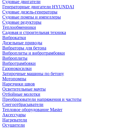
Судовые двигатели
Генераторные двигатели HYUNDAI
Судовые дизель-генераторы
Судовые помпы и импеллеры
Судовые редукторы
Теплообменники
Садовая и строительная техника
Виброкатки
Дизельные приводы
Вибраторы для бетона
Виброплиты и вибротрамбовки
Виброплиты
Вибротрамбовки
Газонокосилки
Затирочные машины по бетону
Мотопомпы
Нарезчики швов
Осветительные мачты
Отбойные молотки
Преобразователи напряжения и частоты
Снегоотбрасыватели
Тепловое оборудование Master
Аксессуары
Нагреватели
Осушители