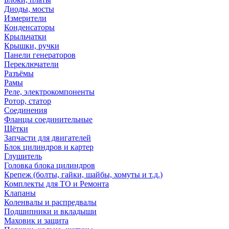
Диоды, мосты
Измерители
Конденсаторы
Крыльчатки
Крышки, ручки
Панели генераторов
Переключатели
Разъёмы
Рамы
Реле, электрокомпоненты
Ротор, статор
Соединения
Фланцы соединительные
Щётки
Запчасти для двигателей
Блок цилиндров и картер
Глушитель
Головка блока цилиндров
Крепеж (болты, гайки, шайбы, хомуты и т.д.)
Комплекты для ТО и Ремонта
Клапаны
Коленвалы и распредвалы
Подшипники и вкладыши
Маховик и защита