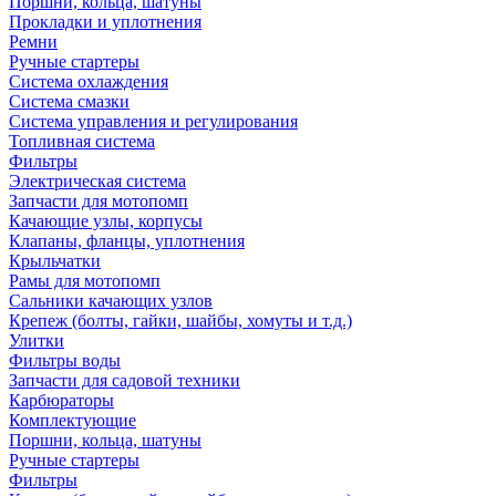
Поршни, кольца, шатуны
Прокладки и уплотнения
Ремни
Ручные стартеры
Система охлаждения
Система смазки
Система управления и регулирования
Топливная система
Фильтры
Электрическая система
Запчасти для мотопомп
Качающие узлы, корпусы
Клапаны, фланцы, уплотнения
Крыльчатки
Рамы для мотопомп
Сальники качающих узлов
Крепеж (болты, гайки, шайбы, хомуты и т.д.)
Улитки
Фильтры воды
Запчасти для садовой техники
Карбюраторы
Комплектующие
Поршни, кольца, шатуны
Ручные стартеры
Фильтры