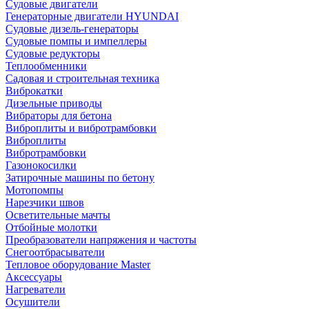
Судовые двигатели
Генераторные двигатели HYUNDAI
Судовые дизель-генераторы
Судовые помпы и импеллеры
Судовые редукторы
Теплообменники
Садовая и строительная техника
Виброкатки
Дизельные приводы
Вибраторы для бетона
Виброплиты и вибротрамбовки
Виброплиты
Вибротрамбовки
Газонокосилки
Затирочные машины по бетону
Мотопомпы
Нарезчики швов
Осветительные мачты
Отбойные молотки
Преобразователи напряжения и частоты
Снегоотбрасыватели
Тепловое оборудование Master
Аксессуары
Нагреватели
Осушители