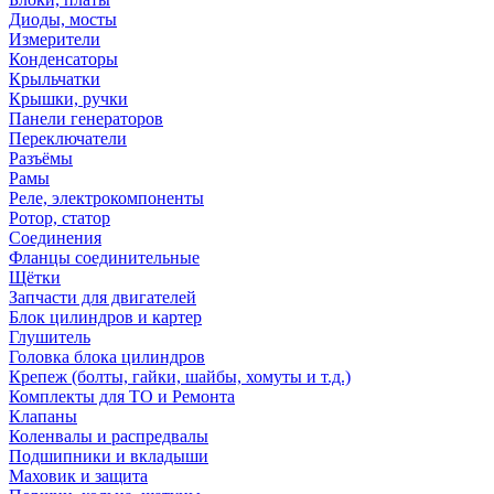
Диоды, мосты
Измерители
Конденсаторы
Крыльчатки
Крышки, ручки
Панели генераторов
Переключатели
Разъёмы
Рамы
Реле, электрокомпоненты
Ротор, статор
Соединения
Фланцы соединительные
Щётки
Запчасти для двигателей
Блок цилиндров и картер
Глушитель
Головка блока цилиндров
Крепеж (болты, гайки, шайбы, хомуты и т.д.)
Комплекты для ТО и Ремонта
Клапаны
Коленвалы и распредвалы
Подшипники и вкладыши
Маховик и защита