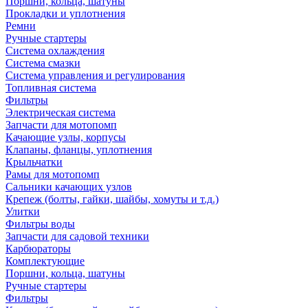
Поршни, кольца, шатуны
Прокладки и уплотнения
Ремни
Ручные стартеры
Система охлаждения
Система смазки
Система управления и регулирования
Топливная система
Фильтры
Электрическая система
Запчасти для мотопомп
Качающие узлы, корпусы
Клапаны, фланцы, уплотнения
Крыльчатки
Рамы для мотопомп
Сальники качающих узлов
Крепеж (болты, гайки, шайбы, хомуты и т.д.)
Улитки
Фильтры воды
Запчасти для садовой техники
Карбюраторы
Комплектующие
Поршни, кольца, шатуны
Ручные стартеры
Фильтры